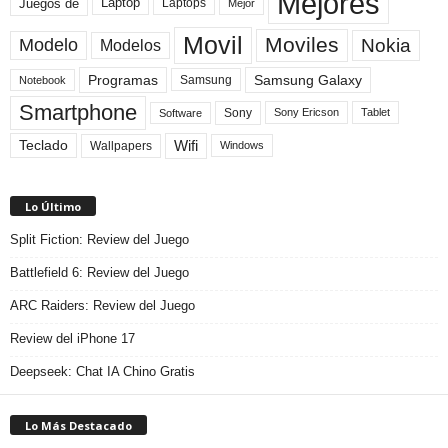
Mejores
Laptop
Juegos de
Laptops
Mejor
Movil
Moviles
Modelo
Nokia
Modelos
Programas
Samsung Galaxy
Samsung
Notebook
Smartphone
Sony
Sony Ericson
Tablet
Software
Teclado
Wifi
Wallpapers
Windows
Lo Último
Split Fiction: Review del Juego
Battlefield 6: Review del Juego
ARC Raiders: Review del Juego
Review del iPhone 17
Deepseek: Chat IA Chino Gratis
Lo Más Destacado