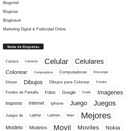
Blogichef
Blogistar
Blogitravel
Marketing Digital & Publicidad Online
Nube de Etiquetas
Celular
Celulares
Camara
Camaras
Colorear
Computadoras
Descargar
Computadora
Dibujos
Dibujos para Colorear
Dibujar
Fondos
Imagenes
Fotos
Fondos de Pantalla
Google
Gratis
Juegos
Juego
Imprimir
Internet
Iphone
Mejores
Laptop
Juegos de
Laptops
Mejor
Movil
Moviles
Modelo
Nokia
Modelos