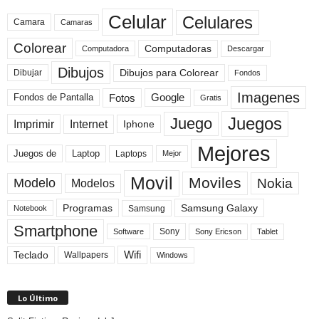
Celular
Celulares
Camara
Camaras
Colorear
Computadoras
Descargar
Computadora
Dibujos
Dibujos para Colorear
Dibujar
Fondos
Imagenes
Fotos
Fondos de Pantalla
Google
Gratis
Juegos
Juego
Imprimir
Internet
Iphone
Mejores
Laptop
Juegos de
Laptops
Mejor
Movil
Moviles
Modelo
Nokia
Modelos
Programas
Samsung Galaxy
Samsung
Notebook
Smartphone
Sony
Sony Ericson
Tablet
Software
Teclado
Wifi
Wallpapers
Windows
Lo Último