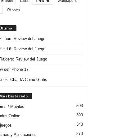
Teclado
Wallpapers
 Ericson
Tablet
Windows
 Último
 Fiction: Review del Juego
efield 6: Review del Juego
aiders: Review del Juego
w del iPhone 17
eek: Chat IA Chino Gratis
 Más Destacado
503
ares / Moviles
390
dades Online
343
juegos
273
amas y Aplicaciones