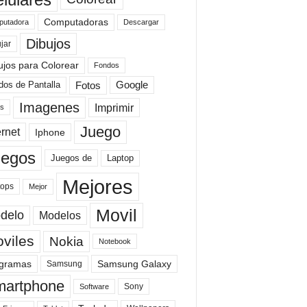
Computadoras
Descargar
utadora
Dibujos
jar
ujos para Colorear
Fondos
Fotos
dos de Pantalla
Google
Imagenes
Imprimir
is
Juego
ernet
Iphone
uegos
Laptop
Juegos de
Mejores
tops
Mejor
Movil
delo
Modelos
viles
Nokia
Notebook
gramas
Samsung Galaxy
Samsung
artphone
Sony
Software