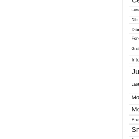
Comp
Dibu
Dib
Fon
Grat
Int
J
Lap
Mo
Mo
Pro
Sm