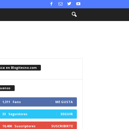
sca en Blogitecno.com
guenos
1,311
Fans
ME GUSTA
33
Seguidores
SEGUIR
10,400
Suscriptores
SUSCRIBIRTE