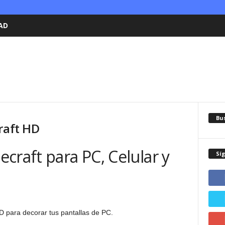
AD
Bu
raft HD
craft para PC, Celular y
Sí
 para decorar tus pantallas de PC.