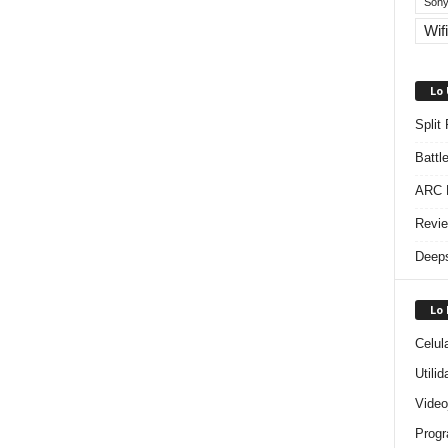
Sony
Wifi
Lo
Split
Battl
ARC R
Revie
Deeps
Lo
Celul
Utili
Video
Progr