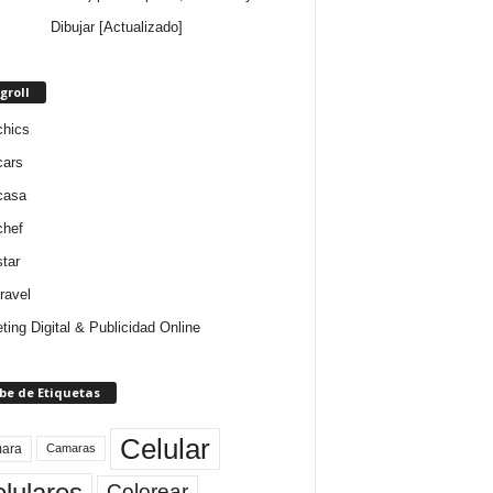
Dibujar [Actualizado]
groll
chics
cars
casa
chef
star
ravel
ting Digital & Publicidad Online
be de Etiquetas
Celular
ara
Camaras
lulares
Colorear