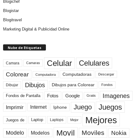
Blogichef
Blogistar
Blogitravel
Marketing Digital & Publicidad Online
Nube de Etiquetas
Celular
Celulares
Camara
Camaras
Colorear
Computadoras
Descargar
Computadora
Dibujos
Dibujos para Colorear
Dibujar
Fondos
Imagenes
Fotos
Fondos de Pantalla
Google
Gratis
Juegos
Juego
Imprimir
Internet
Iphone
Mejores
Laptop
Juegos de
Laptops
Mejor
Movil
Moviles
Modelo
Nokia
Modelos