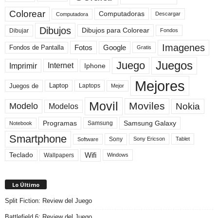
Colorear
Computadoras
Descargar
Computadora
Dibujos
Dibujos para Colorear
Dibujar
Fondos
Imagenes
Fotos
Fondos de Pantalla
Google
Gratis
Juegos
Juego
Imprimir
Internet
Iphone
Mejores
Laptop
Juegos de
Laptops
Mejor
Movil
Moviles
Modelo
Nokia
Modelos
Programas
Samsung Galaxy
Samsung
Notebook
Smartphone
Sony
Sony Ericson
Tablet
Software
Teclado
Wifi
Wallpapers
Windows
Lo Último
Split Fiction: Review del Juego
Battlefield 6: Review del Juego