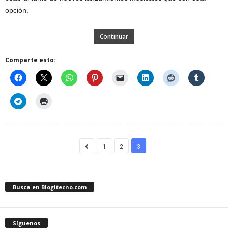
opción.
Continuar
Comparte esto:
1
2
3
Busca en Blogitecno.com
Síguenos