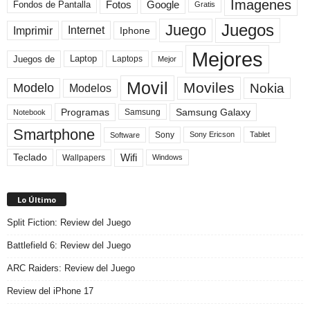
Imagenes
Fotos
Fondos de Pantalla
Google
Gratis
Juegos
Juego
Imprimir
Internet
Iphone
Mejores
Laptop
Juegos de
Laptops
Mejor
Movil
Moviles
Modelo
Nokia
Modelos
Programas
Samsung Galaxy
Samsung
Notebook
Smartphone
Sony
Sony Ericson
Tablet
Software
Teclado
Wifi
Wallpapers
Windows
Lo Último
Split Fiction: Review del Juego
Battlefield 6: Review del Juego
ARC Raiders: Review del Juego
Review del iPhone 17