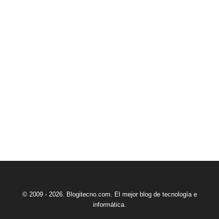
© 2009 - 2026. Blogitecno.com. El mejor blog de tecnología e
informática.