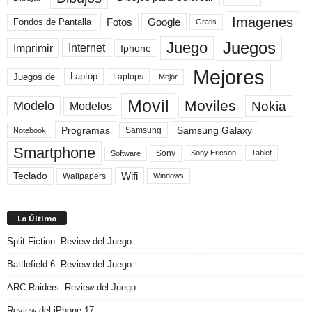
Imagenes
Fotos
Fondos de Pantalla
Google
Gratis
Juegos
Juego
Imprimir
Internet
Iphone
Mejores
Laptop
Juegos de
Laptops
Mejor
Movil
Moviles
Modelo
Nokia
Modelos
Programas
Samsung Galaxy
Samsung
Notebook
Smartphone
Sony
Sony Ericson
Tablet
Software
Teclado
Wifi
Wallpapers
Windows
Lo Último
Split Fiction: Review del Juego
Battlefield 6: Review del Juego
ARC Raiders: Review del Juego
Review del iPhone 17