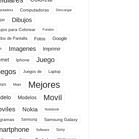
Computadoras
Descargar
utadora
Dibujos
jar
ujos para Colorear
Fondos
Fotos
dos de Pantalla
Google
Imagenes
Imprimir
is
Juego
ernet
Iphone
uegos
Laptop
Juegos de
Mejores
tops
Mejor
Movil
delo
Modelos
viles
Nokia
Notebook
gramas
Samsung Galaxy
Samsung
artphone
Sony
Software