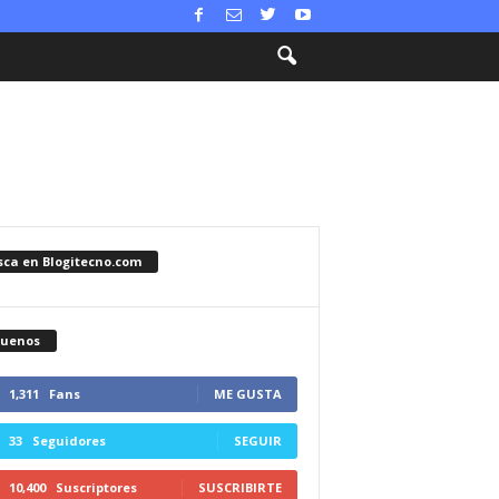
sca en Blogitecno.com
guenos
1,311
Fans
ME GUSTA
33
Seguidores
SEGUIR
10,400
Suscriptores
SUSCRIBIRTE