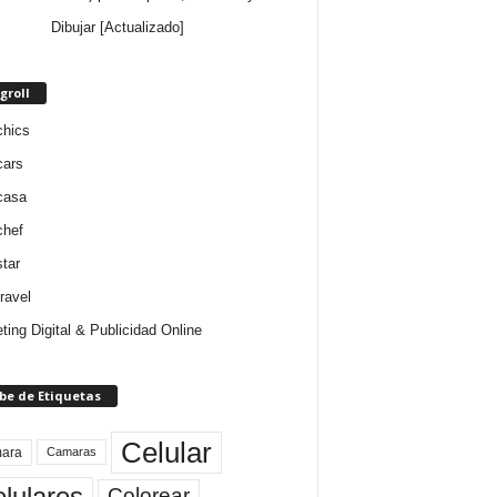
Dibujar [Actualizado]
groll
chics
cars
casa
chef
star
ravel
ting Digital & Publicidad Online
be de Etiquetas
Celular
ara
Camaras
lulares
Colorear