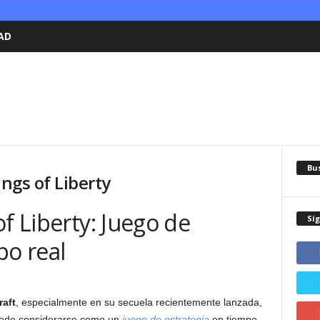
AD
Bu
ings of Liberty
of Liberty: Juego de
Sí
po real
raft
, especialmente en su secuela recientemente lanzada,
puede considerarse como un
juego de estrategia
en tiempo