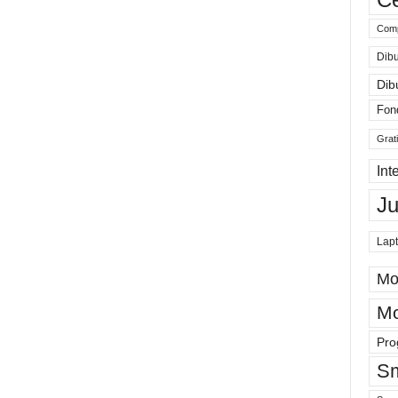
Comp
Dibu
Dib
Fon
Grat
Int
J
Lap
Mo
Mo
Pro
Sm