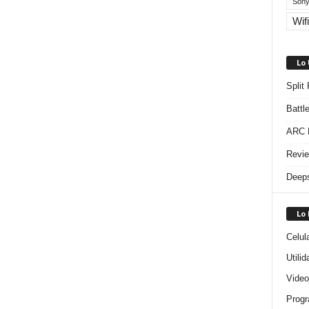
Sony
Wifi
Lo
Split
Battl
ARC R
Revie
Deeps
Lo
Celul
Utili
Video
Progr