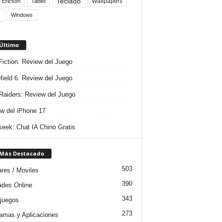
Teclado
Wallpapers
 Ericson
Tablet
Windows
 Último
 Fiction: Review del Juego
efield 6: Review del Juego
aiders: Review del Juego
w del iPhone 17
eek: Chat IA Chino Gratis
 Más Destacado
503
ares / Moviles
390
dades Online
343
juegos
273
amas y Aplicaciones