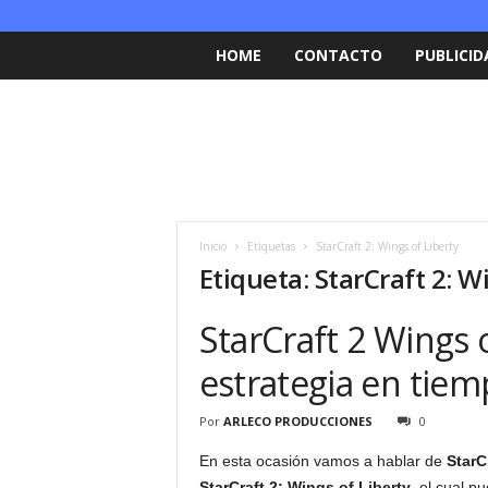
HOME
CONTACTO
PUBLICID
Inicio
Etiquetas
StarCraft 2: Wings of Liberty
Etiqueta: StarCraft 2: W
StarCraft 2 Wings 
estrategia en tiem
Por
ARLECO PRODUCCIONES
0
En esta ocasión vamos a hablar de
StarC
StarCraft 2: Wings of Liberty
, el cual 