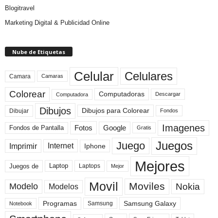
Blogitravel
Marketing Digital & Publicidad Online
Nube de Etiquetas
Celular
Celulares
Camara
Camaras
Colorear
Computadoras
Descargar
Computadora
Dibujos
Dibujos para Colorear
Dibujar
Fondos
Imagenes
Fotos
Fondos de Pantalla
Google
Gratis
Juegos
Juego
Imprimir
Internet
Iphone
Mejores
Laptop
Juegos de
Laptops
Mejor
Movil
Moviles
Modelo
Nokia
Modelos
Programas
Samsung Galaxy
Samsung
Notebook