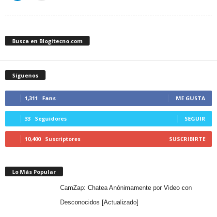
Busca en Blogitecno.com
Síguenos
1,311
Fans
ME GUSTA
33
Seguidores
SEGUIR
10,400
Suscriptores
SUSCRIBIRTE
Lo Más Popular
CamZap: Chatea Anónimamente por Video con
Desconocidos [Actualizado]