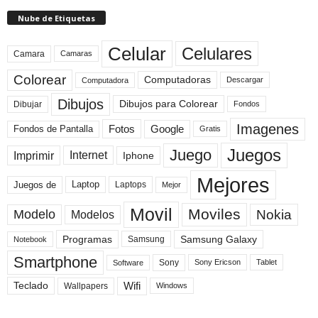
Nube de Etiquetas
Celular
Celulares
Camara
Camaras
Colorear
Computadoras
Descargar
Computadora
Dibujos
Dibujos para Colorear
Dibujar
Fondos
Imagenes
Fotos
Fondos de Pantalla
Google
Gratis
Juegos
Juego
Imprimir
Internet
Iphone
Mejores
Laptop
Juegos de
Laptops
Mejor
Movil
Moviles
Modelo
Nokia
Modelos
Programas
Samsung Galaxy
Samsung
Notebook
Smartphone
Sony
Sony Ericson
Tablet
Software
Teclado
Wifi
Wallpapers
Windows