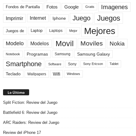
Imagenes
Fotos
Fondos de Pantalla
Google
Gratis
Juegos
Juego
Imprimir
Internet
Iphone
Mejores
Laptop
Juegos de
Laptops
Mejor
Movil
Moviles
Modelo
Nokia
Modelos
Programas
Samsung Galaxy
Samsung
Notebook
Smartphone
Sony
Sony Ericson
Tablet
Software
Teclado
Wifi
Wallpapers
Windows
Lo Último
Split Fiction: Review del Juego
Battlefield 6: Review del Juego
ARC Raiders: Review del Juego
Review del iPhone 17