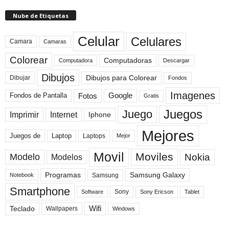
Nube de Etiquetas
Celular
Celulares
Camara
Camaras
Colorear
Computadoras
Descargar
Computadora
Dibujos
Dibujos para Colorear
Dibujar
Fondos
Imagenes
Fotos
Fondos de Pantalla
Google
Gratis
Juegos
Juego
Imprimir
Internet
Iphone
Mejores
Laptop
Juegos de
Laptops
Mejor
Movil
Moviles
Modelo
Nokia
Modelos
Programas
Samsung Galaxy
Samsung
Notebook
Smartphone
Sony
Sony Ericson
Tablet
Software
Teclado
Wifi
Wallpapers
Windows