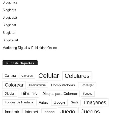
Blogichics
Blogicars
Blogicasa
Blogichef
Blogistar
Blogitravel
Marketing Digital & Publicidad Online
Nube de Etiquetas
Celular
Celulares
Camara
Camaras
Colorear
Computadoras
Descargar
Computadora
Dibujos
Dibujos para Colorear
Dibujar
Fondos
Imagenes
Fotos
Fondos de Pantalla
Google
Gratis
Juegos
Juego
Imprimir
Internet
Iphone