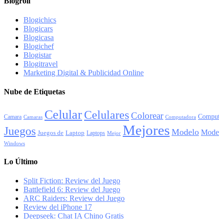
Blogroll
Blogichics
Blogicars
Blogicasa
Blogichef
Blogistar
Blogitravel
Marketing Digital & Publicidad Online
Nube de Etiquetas
Celular
Celulares
Colorear
Comput
Camara
Camaras
Computadora
Mejores
Juegos
Modelo
Mode
Juegos de
Laptop
Laptops
Mejor
Windows
Lo Último
Split Fiction: Review del Juego
Battlefield 6: Review del Juego
ARC Raiders: Review del Juego
Review del iPhone 17
Deepseek: Chat IA Chino Gratis