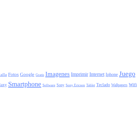
Juego
Imagenes
Imprimir
Internet
Fotos
Google
Iphone
alla
Gratis
Smartphone
laxy
Wifi
Teclado
Sony
Wallpapers
Sony Ericson
Tablet
Software