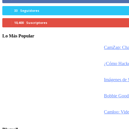
33
Seguidores
10,400
Suscriptores
Lo Más Popular
CamZap: Chat
¿Cómo Hackea
Imágenes de 
Bobbie Goods 
Camloo: Vide