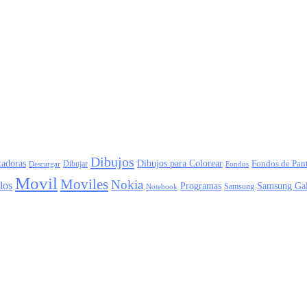
Dibujos
adoras
Dibujos para Colorear
Dibujar
Fondos de Pant
Descargar
Fondos
Movil
Moviles
Nokia
los
Programas
Samsung Ga
Samsung
Notebook