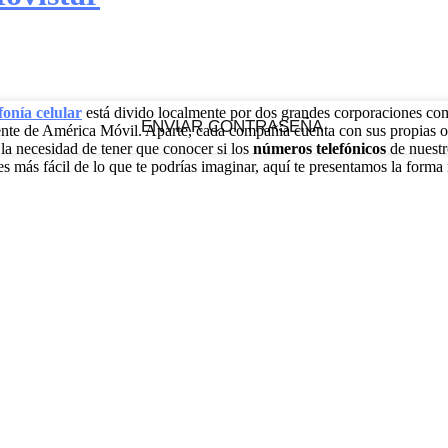
efonía celular
está divido localmente por dos grandes corporaciones co
te de América Móvil. Aparte, cada compañía cuenta con sus propias of
la necesidad de tener que conocer si los
números telefónicos
de nuestr
 más fácil de lo que te podrías imaginar, aquí te presentamos la forma 