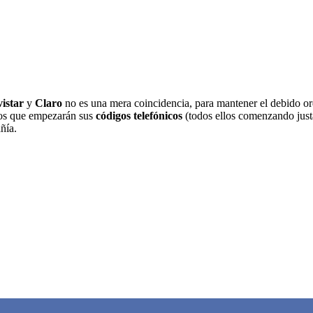
istar
y
Claro
no es una mera coincidencia, para mantener el debido or
os que empezarán sus
códigos telefónicos
(todos ellos comenzando justa
ñía.