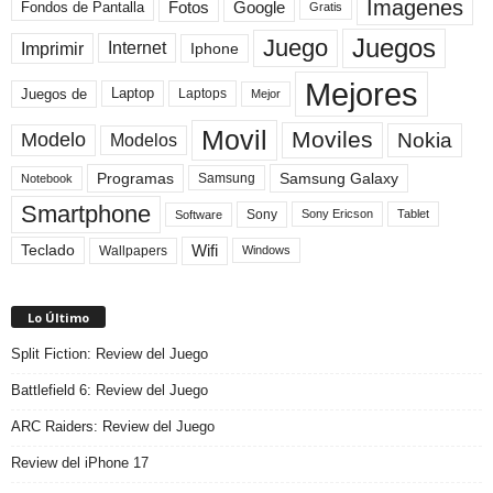
Imagenes
Fotos
Fondos de Pantalla
Google
Gratis
Juegos
Juego
Imprimir
Internet
Iphone
Mejores
Laptop
Juegos de
Laptops
Mejor
Movil
Moviles
Modelo
Nokia
Modelos
Programas
Samsung Galaxy
Samsung
Notebook
Smartphone
Sony
Sony Ericson
Tablet
Software
Teclado
Wifi
Wallpapers
Windows
Lo Último
Split Fiction: Review del Juego
Battlefield 6: Review del Juego
ARC Raiders: Review del Juego
Review del iPhone 17