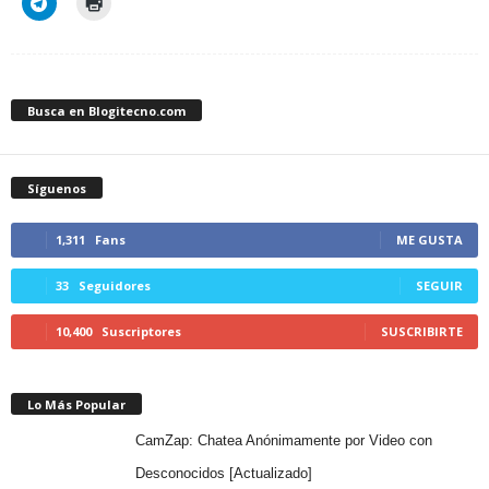
Busca en Blogitecno.com
Síguenos
1,311
Fans
ME GUSTA
33
Seguidores
SEGUIR
10,400
Suscriptores
SUSCRIBIRTE
Lo Más Popular
CamZap: Chatea Anónimamente por Video con
Desconocidos [Actualizado]