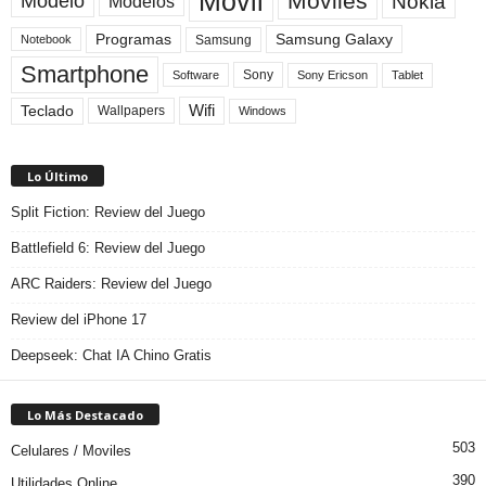
Movil
Moviles
Modelo
Nokia
Modelos
Programas
Samsung Galaxy
Samsung
Notebook
Smartphone
Sony
Sony Ericson
Tablet
Software
Teclado
Wifi
Wallpapers
Windows
Lo Último
Split Fiction: Review del Juego
Battlefield 6: Review del Juego
ARC Raiders: Review del Juego
Review del iPhone 17
Deepseek: Chat IA Chino Gratis
Lo Más Destacado
503
Celulares / Moviles
390
Utilidades Online