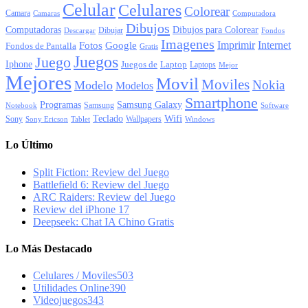
Celular
Celulares
Colorear
Camara
Camaras
Computadora
Dibujos
Computadoras
Dibujos para Colorear
Dibujar
Descargar
Fondos
Imagenes
Imprimir
Internet
Fotos
Google
Fondos de Pantalla
Gratis
Juegos
Juego
Iphone
Juegos de
Laptop
Laptops
Mejor
Mejores
Movil
Moviles
Nokia
Modelo
Modelos
Smartphone
Programas
Samsung Galaxy
Samsung
Notebook
Software
Wifi
Teclado
Sony
Wallpapers
Sony Ericson
Tablet
Windows
Lo Último
Split Fiction: Review del Juego
Battlefield 6: Review del Juego
ARC Raiders: Review del Juego
Review del iPhone 17
Deepseek: Chat IA Chino Gratis
Lo Más Destacado
Celulares / Moviles
503
Utilidades Online
390
Videojuegos
343