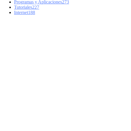
Programas y Aplicaciones
273
Tutoriales
227
Internet
188