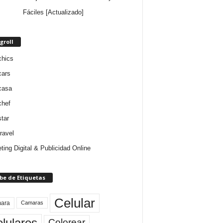
Fáciles [Actualizado]
groll
chics
cars
casa
chef
star
ravel
ting Digital & Publicidad Online
be de Etiquetas
Celular
ara
Camaras
lulares
Colorear