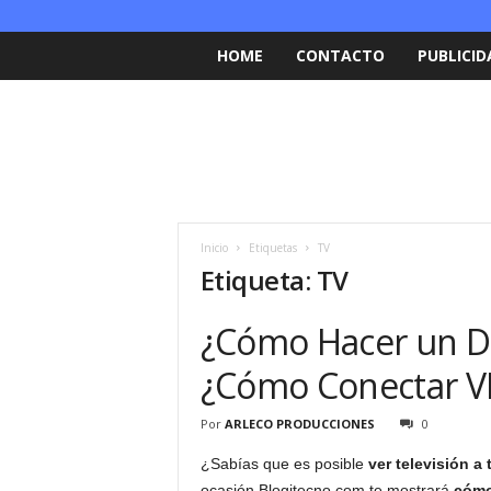
HOME
CONTACTO
PUBLICID
Inicio
Etiquetas
TV
Etiqueta: TV
¿Cómo Hacer un De
¿Cómo Conectar VH
Por
ARLECO PRODUCCIONES
0
¿Sabías que es posible
ver televisión a
ocasión Blogitecno.com te mostrará
cómo 