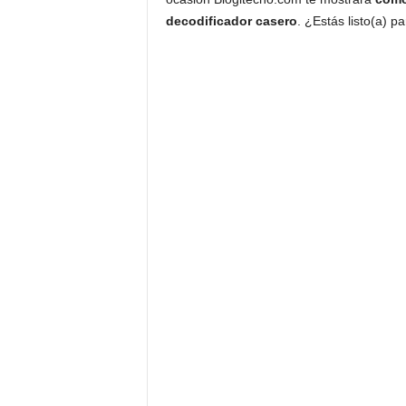
decodificador casero
. ¿Estás listo(a) p