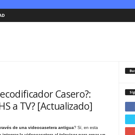
AD
Bu
codificador Casero?:
Sí
S a TV? [Actualizado]
 través de una videocasetera antigua
? Sí, en esta
integrar la videocasetera al televisor para crear un