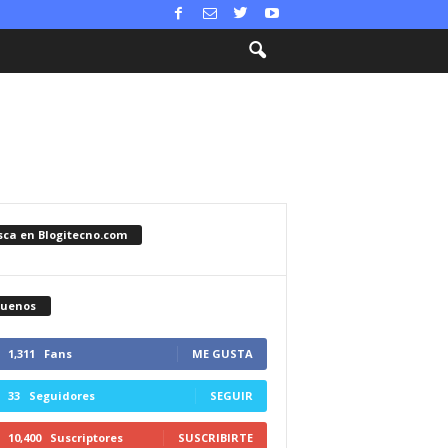
sca en Blogitecno.com
guenos
1,311
Fans
ME GUSTA
33
Seguidores
SEGUIR
10,400
Suscriptores
SUSCRIBIRTE