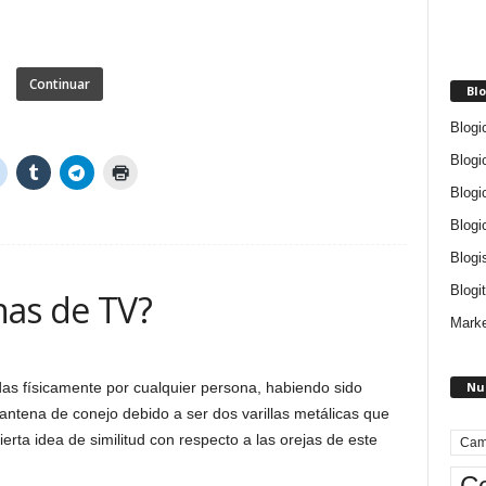
Continuar
Blo
Blogi
Blogi
Blogi
Blogi
Blogi
Blogit
nas de TV?
Marke
Nu
as físicamente por cualquier persona, habiendo sido
ntena de conejo debido a ser dos varillas metálicas que
ierta idea de similitud con respecto a las orejas de este
Cam
Ce