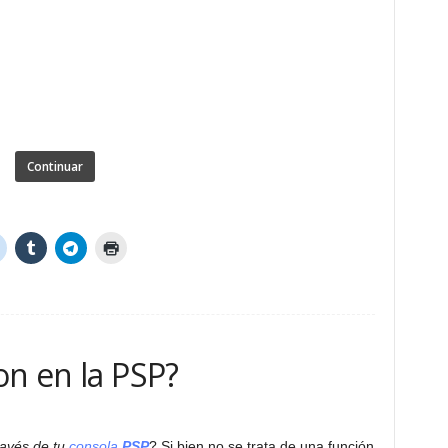
Continuar
on en la PSP?
ravés de tu
consola
PSP
? Si bien no se trata de una función