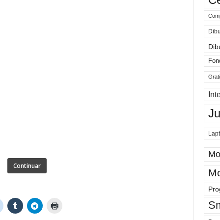
Comp
Dibu
Dib
Fon
Grat
Int
J
Lap
Mo
Continuar
Mo
Pro
Sm