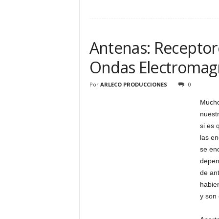
Antenas: Receptor
Ondas Electromag
Por
ARLECO PRODUCCIONES
0
Muchos
nuest
si es 
las e
se enc
depend
de an
habie
y son