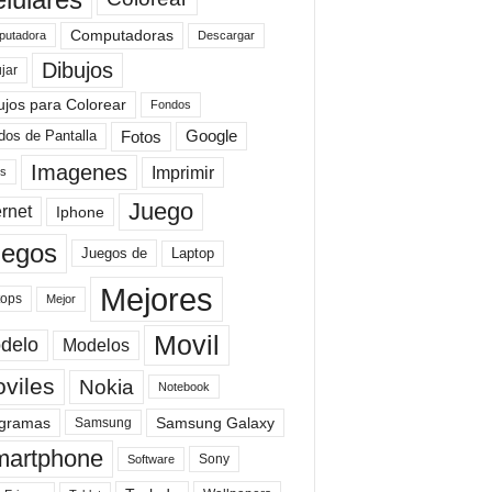
Computadoras
Descargar
utadora
Dibujos
jar
ujos para Colorear
Fondos
Fotos
dos de Pantalla
Google
Imagenes
Imprimir
is
Juego
ernet
Iphone
uegos
Laptop
Juegos de
Mejores
tops
Mejor
Movil
delo
Modelos
viles
Nokia
Notebook
gramas
Samsung Galaxy
Samsung
artphone
Sony
Software