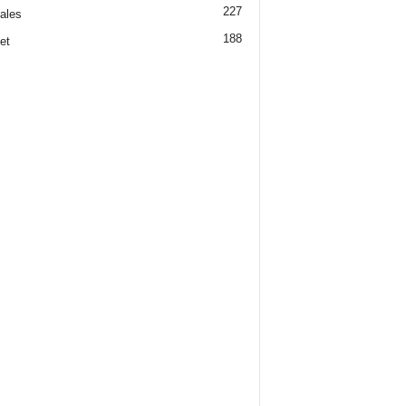
227
iales
188
et