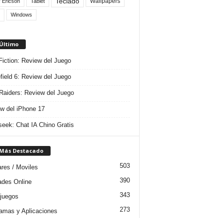
Teclado
Wallpapers
 Ericson
Tablet
Windows
 Último
 Fiction: Review del Juego
efield 6: Review del Juego
aiders: Review del Juego
w del iPhone 17
eek: Chat IA Chino Gratis
 Más Destacado
503
ares / Moviles
390
dades Online
343
juegos
273
amas y Aplicaciones