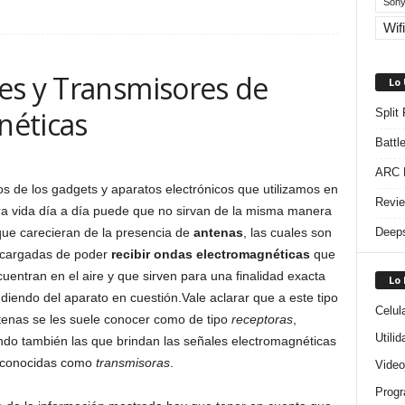
Sony
Wifi
es y Transmisores de
Lo
néticas
Split
Battl
ARC R
 de los gadgets y aparatos electrónicos que utilizamos en
Revie
ra vida día a día puede que no sirvan de la misma manera
Deeps
que carecieran de la presencia de
antenas
, las cuales son
ncargadas de poder
recibir ondas electromagnéticas
que
uentran en el aire y que sirven para una finalidad exacta
Lo
iendo del aparato en cuestión.Vale aclarar que a este tipo
Celul
tenas se les suele conocer como de tipo
receptoras
,
Utili
ndo también las que brindan las señales electromagnéticas
 conocidas como
transmisoras
.
Video
Progr