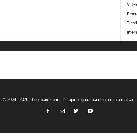
Video
Progr
Tutor
Intern
© 2009 - 2026. Blogitecno.com. El mejor blog de tecnología e informática.