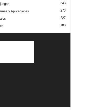
343
juegos
273
amas y Aplicaciones
227
iales
188
et