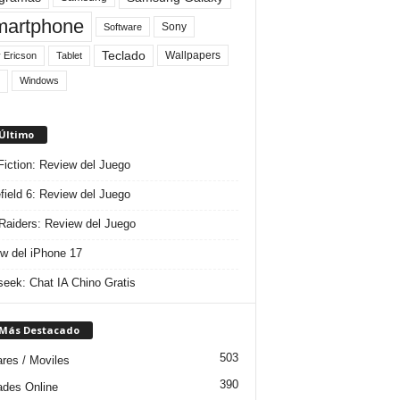
artphone
Sony
Software
Teclado
Wallpapers
 Ericson
Tablet
Windows
 Último
 Fiction: Review del Juego
efield 6: Review del Juego
aiders: Review del Juego
w del iPhone 17
eek: Chat IA Chino Gratis
 Más Destacado
503
ares / Moviles
390
dades Online