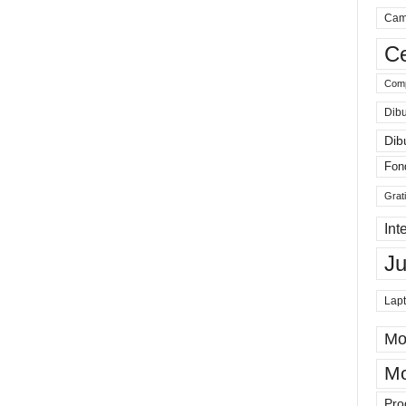
Cam
Ce
Comp
Dibu
Dib
Fon
Grat
Int
J
Lap
Mo
Mo
Pro