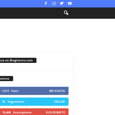
sca en Blogitecno.com
guenos
1,311
Fans
ME GUSTA
33
Seguidores
SEGUIR
10,400
Suscriptores
SUSCRIBIRTE