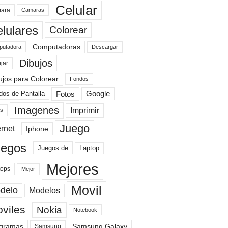
Celular
ara
Camaras
lulares
Colorear
Computadoras
Descargar
utadora
Dibujos
jar
ujos para Colorear
Fondos
Fotos
dos de Pantalla
Google
Imagenes
Imprimir
is
Juego
ernet
Iphone
uegos
Laptop
Juegos de
Mejores
tops
Mejor
Movil
delo
Modelos
viles
Nokia
Notebook
gramas
Samsung Galaxy
Samsung