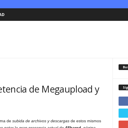
AD
Bu
etencia de Megaupload y
Sí
tema de
subida de archivos y descargas
de estos mismos
e notar la gran presencia actual de
4Shared
, página