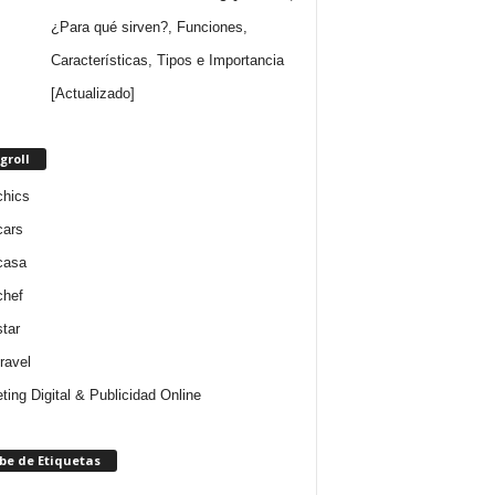
¿Para qué sirven?, Funciones,
Características, Tipos e Importancia
[Actualizado]
groll
chics
cars
casa
chef
star
ravel
ting Digital & Publicidad Online
be de Etiquetas