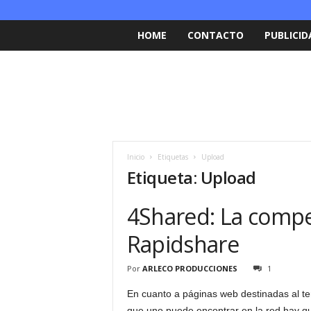
HOME
CONTACTO
PUBLICID
Inicio
Etiquetas
Upload
Etiqueta: Upload
4Shared: La comp
Rapidshare
Por
ARLECO PRODUCCIONES
1
En cuanto a páginas web destinadas al 
que uno puede encontrar en la red hay qu