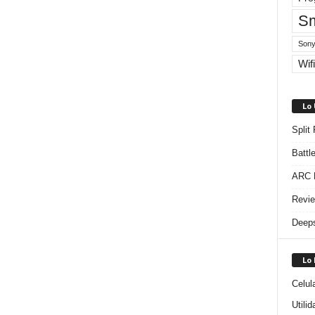
Sm
Sony
Wifi
Lo
Split
Battl
ARC R
Revie
Deeps
Lo
Celul
Utili