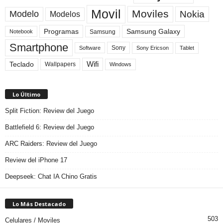
Movil
Moviles
Modelo
Nokia
Modelos
Programas
Samsung Galaxy
Samsung
Notebook
Smartphone
Sony
Sony Ericson
Tablet
Software
Teclado
Wifi
Wallpapers
Windows
Lo Último
Split Fiction: Review del Juego
Battlefield 6: Review del Juego
ARC Raiders: Review del Juego
Review del iPhone 17
Deepseek: Chat IA Chino Gratis
Lo Más Destacado
503
Celulares / Moviles