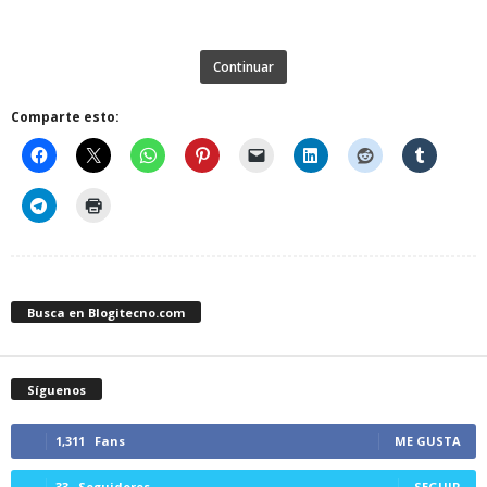
Continuar
Comparte esto:
Busca en Blogitecno.com
Síguenos
1,311
Fans
ME GUSTA
33
Seguidores
SEGUIR