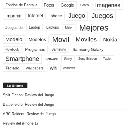
Imagenes
Fotos
Fondos de Pantalla
Google
Gratis
Juegos
Juego
Imprimir
Internet
Iphone
Mejores
Laptop
Juegos de
Laptops
Mejor
Movil
Moviles
Modelo
Nokia
Modelos
Programas
Samsung Galaxy
Samsung
Notebook
Smartphone
Sony
Sony Ericson
Tablet
Software
Teclado
Wifi
Wallpapers
Windows
Lo Último
Split Fiction: Review del Juego
Battlefield 6: Review del Juego
ARC Raiders: Review del Juego
Review del iPhone 17