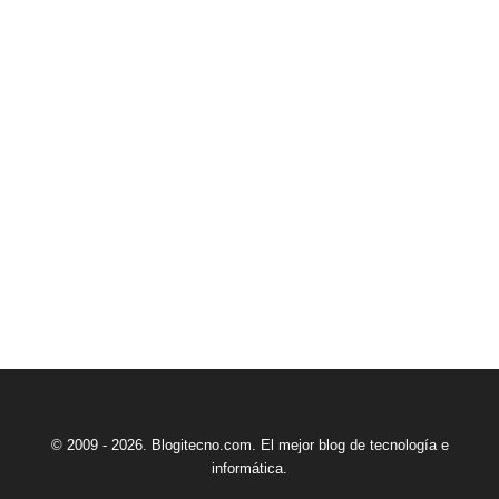
© 2009 - 2026. Blogitecno.com. El mejor blog de tecnología e
informática.