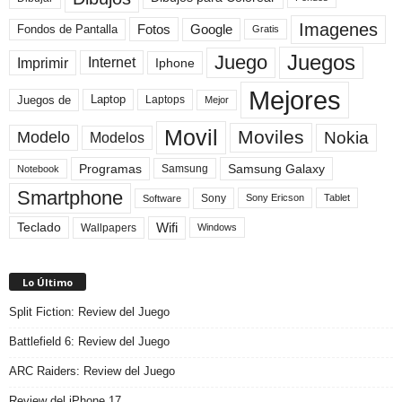
Imagenes
Fotos
Fondos de Pantalla
Google
Gratis
Juegos
Juego
Imprimir
Internet
Iphone
Mejores
Laptop
Juegos de
Laptops
Mejor
Movil
Moviles
Modelo
Nokia
Modelos
Programas
Samsung Galaxy
Samsung
Notebook
Smartphone
Sony
Sony Ericson
Tablet
Software
Teclado
Wifi
Wallpapers
Windows
Lo Último
Split Fiction: Review del Juego
Battlefield 6: Review del Juego
ARC Raiders: Review del Juego
Review del iPhone 17