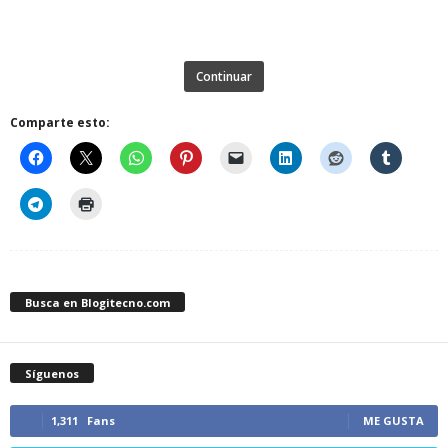
Continuar
Comparte esto:
Busca en Blogitecno.com
Síguenos
1,311
Fans
ME GUSTA