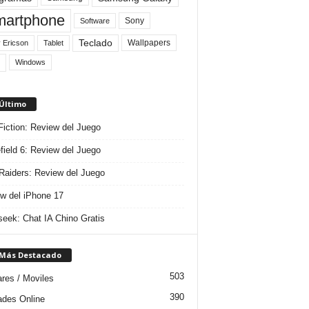
artphone
Sony
Software
Teclado
Wallpapers
 Ericson
Tablet
Windows
 Último
 Fiction: Review del Juego
efield 6: Review del Juego
aiders: Review del Juego
w del iPhone 17
eek: Chat IA Chino Gratis
 Más Destacado
503
ares / Moviles
390
dades Online