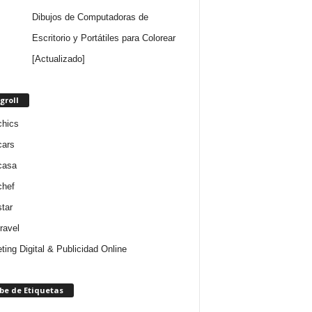
Dibujos de Computadoras de
Escritorio y Portátiles para Colorear
[Actualizado]
groll
chics
cars
casa
chef
star
ravel
ting Digital & Publicidad Online
be de Etiquetas