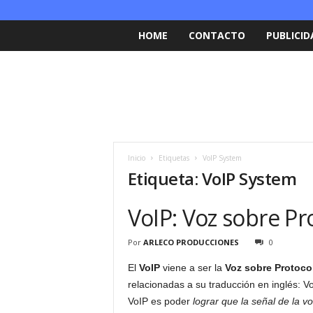
HOME
CONTACTO
PUBLICID
Inicio
Etiquetas
VoIP System
Etiqueta: VoIP System
VoIP: Voz sobre Pr
Por
ARLECO PRODUCCIONES
0
El
VoIP
viene a ser la
Voz sobre Protocol
relacionadas a su traducción en inglés: Vo
VoIP es poder
lograr que la señal de la v