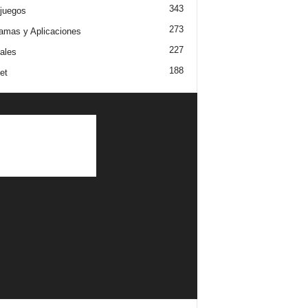
343
juegos
273
amas y Aplicaciones
227
iales
188
et