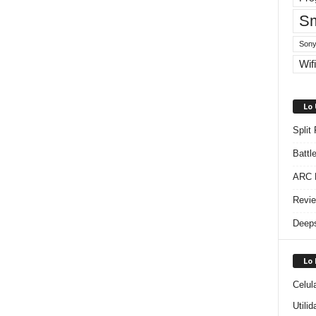
Sm
Sony
Wifi
Lo
Split
Battl
ARC R
Revie
Deeps
Lo
Celul
Utili