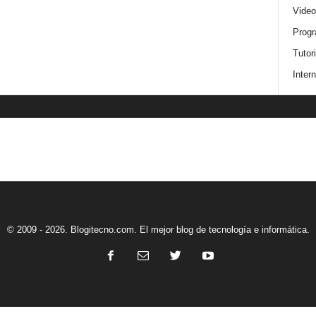
Video
Progr
Tutor
Intern
© 2009 - 2026. Blogitecno.com. El mejor blog de tecnología e informática.