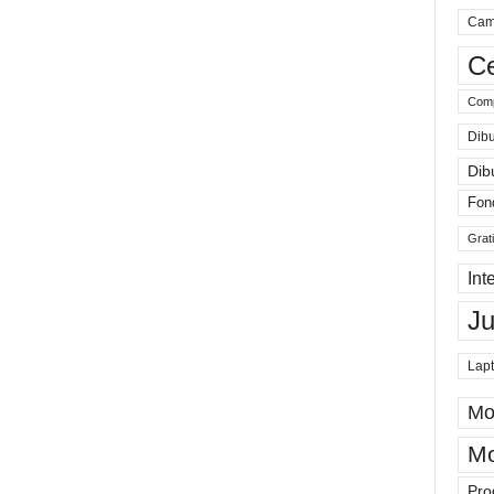
Cam
Ce
Comp
Dibu
Dib
Fon
Grat
Int
J
Lap
Mo
Mo
Pro