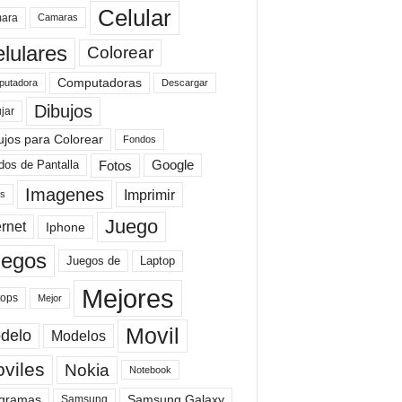
Celular
ara
Camaras
lulares
Colorear
Computadoras
Descargar
utadora
Dibujos
jar
ujos para Colorear
Fondos
Fotos
dos de Pantalla
Google
Imagenes
Imprimir
is
Juego
ernet
Iphone
uegos
Laptop
Juegos de
Mejores
tops
Mejor
Movil
delo
Modelos
viles
Nokia
Notebook
gramas
Samsung Galaxy
Samsung