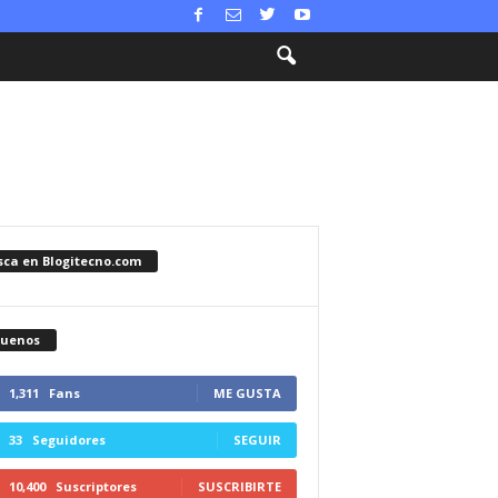
sca en Blogitecno.com
guenos
1,311
Fans
ME GUSTA
33
Seguidores
SEGUIR
10,400
Suscriptores
SUSCRIBIRTE