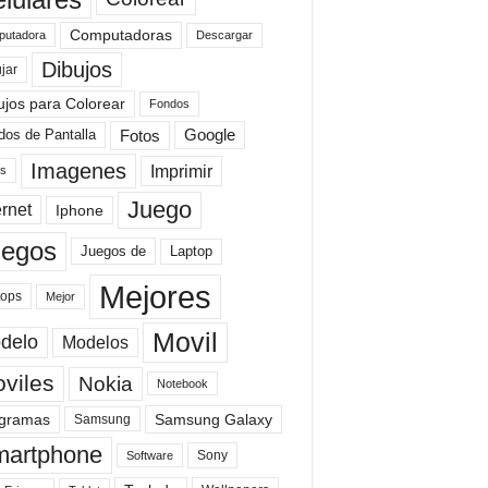
Computadoras
Descargar
utadora
Dibujos
jar
ujos para Colorear
Fondos
Fotos
dos de Pantalla
Google
Imagenes
Imprimir
is
Juego
ernet
Iphone
uegos
Laptop
Juegos de
Mejores
tops
Mejor
Movil
delo
Modelos
viles
Nokia
Notebook
gramas
Samsung Galaxy
Samsung
artphone
Sony
Software