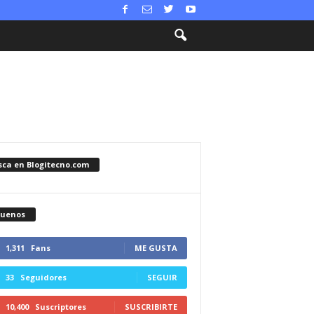
sca en Blogitecno.com
guenos
1,311
Fans
ME GUSTA
33
Seguidores
SEGUIR
10,400
Suscriptores
SUSCRIBIRTE