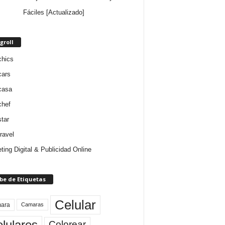
Fáciles [Actualizado]
groll
chics
cars
casa
chef
star
ravel
ting Digital & Publicidad Online
be de Etiquetas
Celular
ara
Camaras
lulares
Colorear