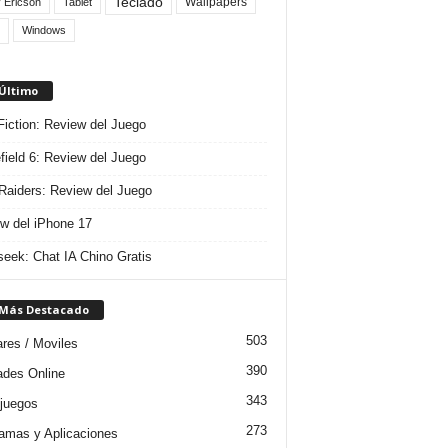
Teclado
Wallpapers
 Ericson
Tablet
Windows
 Último
 Fiction: Review del Juego
efield 6: Review del Juego
aiders: Review del Juego
w del iPhone 17
eek: Chat IA Chino Gratis
 Más Destacado
503
ares / Moviles
390
dades Online
343
juegos
273
amas y Aplicaciones