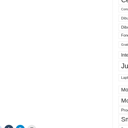
Comp
Dibu
Dib
Fon
Grat
Int
J
Lap
Mo
Mo
Pro
Sm