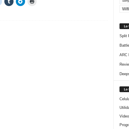
Sony
Wifi
Lo
Split
Battl
ARC R
Revie
Deeps
Lo
Celul
Utili
Video
Progr