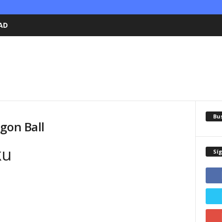
AD
Bu
gon Ball
ku
Sí