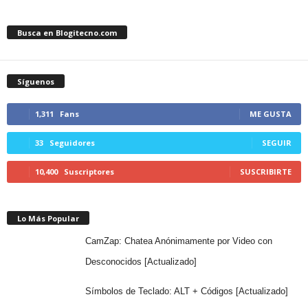
Busca en Blogitecno.com
Síguenos
1,311
Fans
ME GUSTA
33
Seguidores
SEGUIR
10,400
Suscriptores
SUSCRIBIRTE
Lo Más Popular
CamZap: Chatea Anónimamente por Video con
Desconocidos [Actualizado]
Símbolos de Teclado: ALT + Códigos [Actualizado]