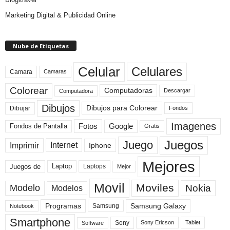
Marketing Digital & Publicidad Online
Nube de Etiquetas
Celular
Celulares
Camara
Camaras
Colorear
Computadoras
Descargar
Computadora
Dibujos
Dibujos para Colorear
Dibujar
Fondos
Imagenes
Fotos
Fondos de Pantalla
Google
Gratis
Juegos
Juego
Imprimir
Internet
Iphone
Mejores
Laptop
Juegos de
Laptops
Mejor
Movil
Moviles
Modelo
Nokia
Modelos
Programas
Samsung Galaxy
Samsung
Notebook
Smartphone
Sony
Sony Ericson
Tablet
Software