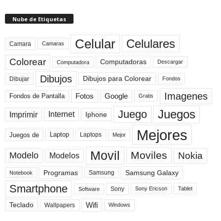
Nube de Etiquetas
Celular
Celulares
Camara
Camaras
Colorear
Computadoras
Descargar
Computadora
Dibujos
Dibujos para Colorear
Dibujar
Fondos
Imagenes
Fotos
Fondos de Pantalla
Google
Gratis
Juegos
Juego
Imprimir
Internet
Iphone
Mejores
Laptop
Juegos de
Laptops
Mejor
Movil
Moviles
Modelo
Nokia
Modelos
Programas
Samsung Galaxy
Samsung
Notebook
Smartphone
Sony
Sony Ericson
Tablet
Software
Teclado
Wifi
Wallpapers
Windows