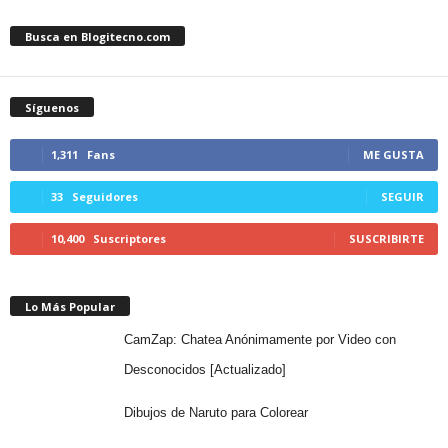
Busca en Blogitecno.com
Síguenos
1,311
Fans
ME GUSTA
33
Seguidores
SEGUIR
10,400
Suscriptores
SUSCRIBIRTE
Lo Más Popular
CamZap: Chatea Anónimamente por Video con
Desconocidos [Actualizado]
Dibujos de Naruto para Colorear