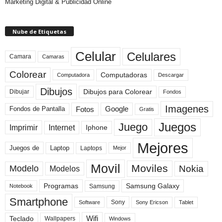
Marketing Digital & Publicidad Online
Nube de Etiquetas
Celular
Celulares
Camara
Camaras
Colorear
Computadoras
Descargar
Computadora
Dibujos
Dibujos para Colorear
Dibujar
Fondos
Imagenes
Fotos
Fondos de Pantalla
Google
Gratis
Juegos
Juego
Imprimir
Internet
Iphone
Mejores
Laptop
Juegos de
Laptops
Mejor
Movil
Moviles
Modelo
Nokia
Modelos
Programas
Samsung Galaxy
Samsung
Notebook
Smartphone
Sony
Sony Ericson
Tablet
Software
Teclado
Wifi
Wallpapers
Windows