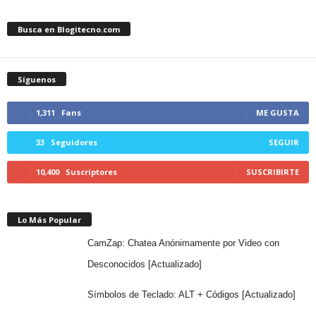
Busca en Blogitecno.com
Síguenos
1,311
Fans
ME GUSTA
33
Seguidores
SEGUIR
10,400
Suscriptores
SUSCRIBIRTE
Lo Más Popular
CamZap: Chatea Anónimamente por Video con
Desconocidos [Actualizado]
Símbolos de Teclado: ALT + Códigos [Actualizado]