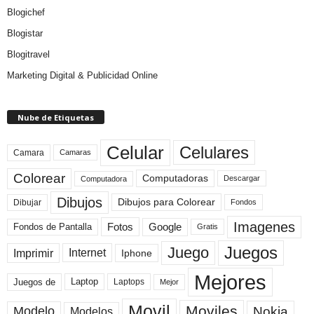
Blogichef
Blogistar
Blogitravel
Marketing Digital & Publicidad Online
Nube de Etiquetas
Celular
Celulares
Camara
Camaras
Colorear
Computadoras
Descargar
Computadora
Dibujos
Dibujos para Colorear
Dibujar
Fondos
Imagenes
Fotos
Fondos de Pantalla
Google
Gratis
Juegos
Juego
Imprimir
Internet
Iphone
Mejores
Laptop
Juegos de
Laptops
Mejor
Movil
Moviles
Modelo
Nokia
Modelos