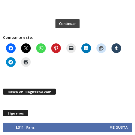
Continuar
Comparte esto:
Busca en Blogitecno.com
Síguenos
1,311
Fans
ME GUSTA