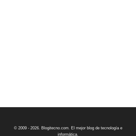
© 2009 - 2026. Blogitecno.com. El mejor blog de tecnología e
informática.