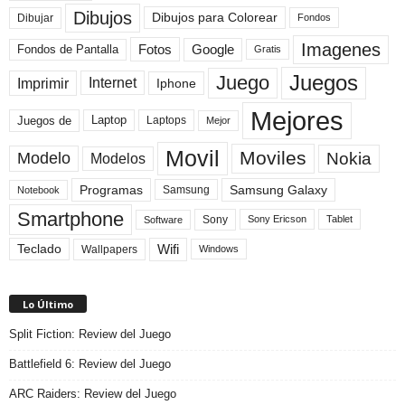
Dibujos
Dibujos para Colorear
Dibujar
Fondos
Imagenes
Fotos
Fondos de Pantalla
Google
Gratis
Juegos
Juego
Imprimir
Internet
Iphone
Mejores
Laptop
Juegos de
Laptops
Mejor
Movil
Moviles
Modelo
Nokia
Modelos
Programas
Samsung Galaxy
Samsung
Notebook
Smartphone
Sony
Sony Ericson
Tablet
Software
Teclado
Wifi
Wallpapers
Windows
Lo Último
Split Fiction: Review del Juego
Battlefield 6: Review del Juego
ARC Raiders: Review del Juego