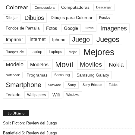
Colorear
Computadoras
Descargar
Computadora
Dibujos
Dibujos para Colorear
Dibujar
Fondos
Imagenes
Fotos
Fondos de Pantalla
Google
Gratis
Juegos
Juego
Imprimir
Internet
Iphone
Mejores
Laptop
Juegos de
Laptops
Mejor
Movil
Moviles
Modelo
Nokia
Modelos
Programas
Samsung Galaxy
Samsung
Notebook
Smartphone
Sony
Sony Ericson
Tablet
Software
Teclado
Wifi
Wallpapers
Windows
Lo Último
Split Fiction: Review del Juego
Battlefield 6: Review del Juego