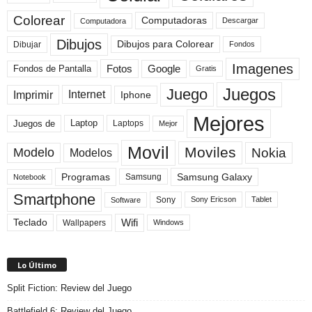
Colorear
Computadoras
Descargar
Computadora
Dibujos
Dibujos para Colorear
Dibujar
Fondos
Imagenes
Fotos
Fondos de Pantalla
Google
Gratis
Juegos
Juego
Imprimir
Internet
Iphone
Mejores
Laptop
Juegos de
Laptops
Mejor
Movil
Moviles
Modelo
Nokia
Modelos
Programas
Samsung Galaxy
Samsung
Notebook
Smartphone
Sony
Sony Ericson
Tablet
Software
Teclado
Wifi
Wallpapers
Windows
Lo Último
Split Fiction: Review del Juego
Battlefield 6: Review del Juego