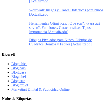
[Actualizado]
Wordwall: Juegos y Clases Didácticas para Niños
[Actualizado]
Herramientas Ofimáticas: ¿Qué son?, ¿Para qué
sirven?, Funciones, Características, Tipos e
Importancia [Actualizado]
Dibujos Pixelados para Niños: Dibujos de
Cuadritos Bonitos y Fáciles [Actualizado]
Blogroll
Blogichics
Blogicars
Blogicasa
Blogichef
Blogistar
Blogitravel
Marketing Digital & Publicidad Online
Nube de Etiquetas