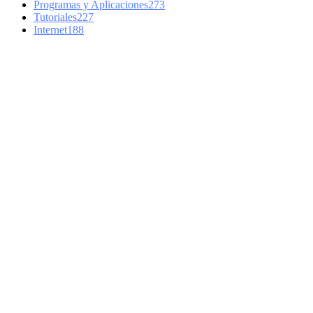
Programas y Aplicaciones
273
Tutoriales
227
Internet
188