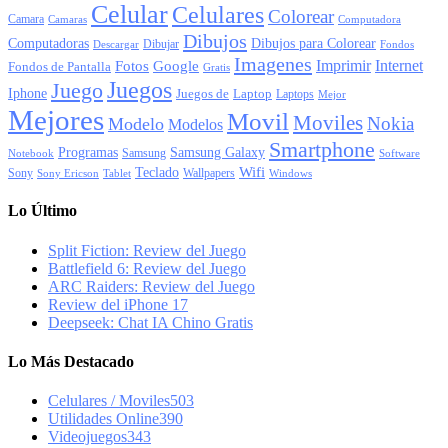
Celular
Celulares
Colorear
Camara
Camaras
Computadora
Dibujos
Computadoras
Dibujos para Colorear
Dibujar
Descargar
Fondos
Imagenes
Imprimir
Internet
Fotos
Google
Fondos de Pantalla
Gratis
Juegos
Juego
Iphone
Juegos de
Laptop
Laptops
Mejor
Mejores
Movil
Moviles
Nokia
Modelo
Modelos
Smartphone
Programas
Samsung Galaxy
Samsung
Notebook
Software
Wifi
Teclado
Sony
Wallpapers
Sony Ericson
Tablet
Windows
Lo Último
Split Fiction: Review del Juego
Battlefield 6: Review del Juego
ARC Raiders: Review del Juego
Review del iPhone 17
Deepseek: Chat IA Chino Gratis
Lo Más Destacado
Celulares / Moviles
503
Utilidades Online
390
Videojuegos
343