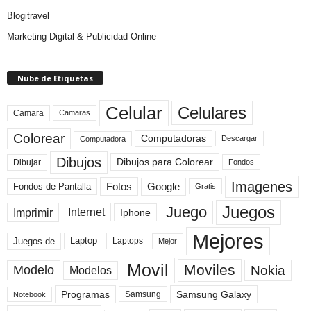
Blogitravel
Marketing Digital & Publicidad Online
Nube de Etiquetas
Celular
Celulares
Camara
Camaras
Colorear
Computadoras
Descargar
Computadora
Dibujos
Dibujos para Colorear
Dibujar
Fondos
Imagenes
Fotos
Fondos de Pantalla
Google
Gratis
Juegos
Juego
Imprimir
Internet
Iphone
Mejores
Laptop
Juegos de
Laptops
Mejor
Movil
Moviles
Modelo
Nokia
Modelos
Programas
Samsung Galaxy
Samsung
Notebook