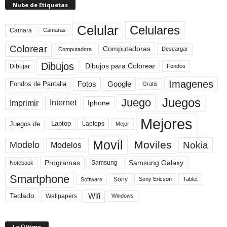
Nube de Etiquetas
Celular
Celulares
Camara
Camaras
Colorear
Computadoras
Descargar
Computadora
Dibujos
Dibujos para Colorear
Dibujar
Fondos
Imagenes
Fotos
Fondos de Pantalla
Google
Gratis
Juegos
Juego
Imprimir
Internet
Iphone
Mejores
Laptop
Juegos de
Laptops
Mejor
Movil
Moviles
Modelo
Nokia
Modelos
Programas
Samsung Galaxy
Samsung
Notebook
Smartphone
Sony
Sony Ericson
Tablet
Software
Teclado
Wifi
Wallpapers
Windows
Lo Último