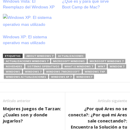
Windows Vista: El
¿Qué es y para qué sirve
Reemplazo del Windows XP
Boot Camp de Mac?
Windows XP: El sistema
operativo mas utilizado
ETIQUETAS
ABOUT WINDOWS 7
ACTUALIZACIONES
ACTUALIZACIONES WINDOWS 7
MICROSOFT WINDOWS
MICROSOFT WINDOWS 7
NOVEDADES
SISTEMAS OPERATIVOS
WHAT IS WINDOWS 7
WIN7
WINDOW 7
WINDOWS
WINDOWS 7
WINDOWS 7 MICROSOFT
WINDOWS 7 XP
WINDOWS ACTUALIZACIONES
WINDOWS XP 7
WINDOWS7
Artículo anterior
Artículo siguiente
Mejores Juegos de Tarzan:
¿Por qué Ares no se
¿Cuales son y donde
conecta?: ¿Por qué mi Ares
jugarlos?
sale conectando?:
Encuentra la Solución a tu