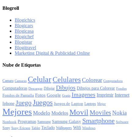
Blogroll
Blogichics
Blogicars
Blogicasa
Blogichef
Blogistar
Blogitravel
Marketing Digital & Publicidad Online
Nube de Etiquetas
Celular
Celulares
Colorear
Camara
Camaras
Computadora
Dibujos
Computadoras
Dibujos para Colorear
Dibujar
Descargar
Fondos
Imagenes
Imprimir
Internet
Fotos
Google
Fondos de Pantalla
Gratis
Juegos
Juego
Iphone
Juegos de
Laptop
Laptops
Mejor
Mejores
Movil
Moviles
Nokia
Modelo
Modelos
Smartphone
Programas
Samsung Galaxy
Samsung
Notebook
Software
Wifi
Teclado
Sony
Wallpapers
Sony Ericson
Tablet
Windows