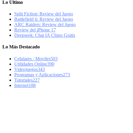
Lo Último
Split Fiction: Review del Juego
Battlefield 6: Review del Juego
ARC Raiders: Review del Juego
Review del iPhone 17
Deepseek: Chat IA Chino Gratis
Lo Más Destacado
Celulares / Moviles
503
Utilidades Online
390
Videojuegos
343
Programas y Aplicaciones
273
Tutoriales
227
Internet
188