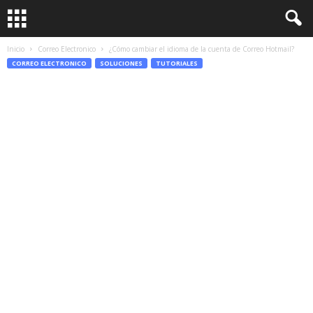
Inicio
Correo Electronico
¿Cómo cambiar el idioma de la cuenta de Correo Hotmail?
CORREO ELECTRONICO
SOLUCIONES
TUTORIALES