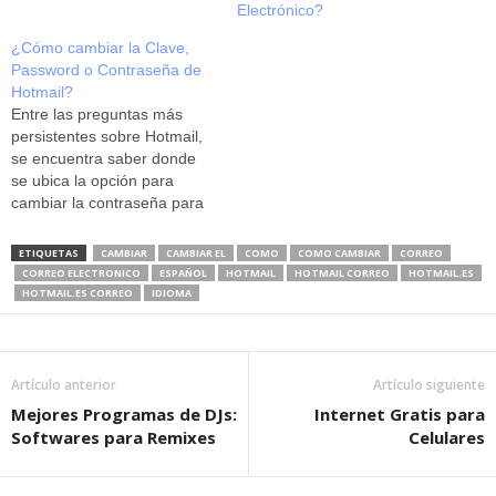
versión Windows Live
Electrónico?
Hotmail, desarrollado por el
grupo Microsoft. Es el correo
¿Cómo cambiar la Clave,
más accesible, pues es muy
Password o Contraseña de
fácil crear una cuenta, y
Hotmail?
mucho más empezar a
Entre las preguntas más
usarla.…
persistentes sobre Hotmail,
se encuentra saber donde
se ubica la opción para
cambiar la contraseña para
tu correo electrónico, por
diversas razones muchas
ETIQUETAS
CAMBIAR
CAMBIAR EL
COMO
COMO CAMBIAR
CORREO
veces esto se vuelve una
CORREO ELECTRONICO
ESPAÑOL
HOTMAIL
HOTMAIL CORREO
HOTMAIL.ES
necesidad urgente. Sigue
HOTMAIL.ES CORREO
IDIOMA
estos pasos tal como los
presentamos: primero, abre
tu cuenta de correo de
manera común,…
Artículo anterior
Artículo siguiente
Mejores Programas de DJs:
Internet Gratis para
Softwares para Remixes
Celulares