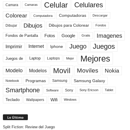
Celular
Celulares
Camara
Camaras
Colorear
Computadoras
Descargar
Computadora
Dibujos
Dibujos para Colorear
Dibujar
Fondos
Imagenes
Fotos
Fondos de Pantalla
Google
Gratis
Juegos
Juego
Imprimir
Internet
Iphone
Mejores
Laptop
Juegos de
Laptops
Mejor
Movil
Moviles
Modelo
Nokia
Modelos
Programas
Samsung Galaxy
Samsung
Notebook
Smartphone
Sony
Sony Ericson
Tablet
Software
Teclado
Wifi
Wallpapers
Windows
Lo Último
Split Fiction: Review del Juego