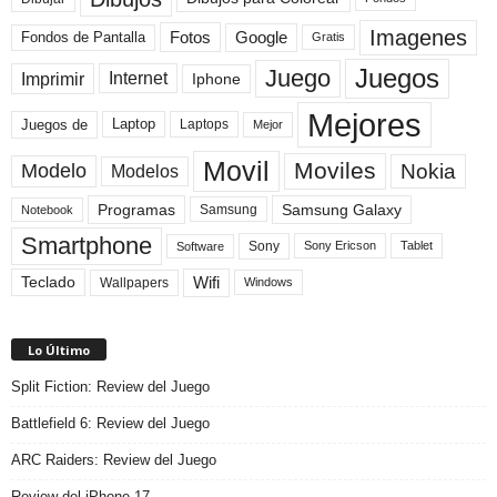
Imagenes
Fotos
Fondos de Pantalla
Google
Gratis
Juegos
Juego
Imprimir
Internet
Iphone
Mejores
Laptop
Juegos de
Laptops
Mejor
Movil
Moviles
Modelo
Nokia
Modelos
Programas
Samsung Galaxy
Samsung
Notebook
Smartphone
Sony
Sony Ericson
Tablet
Software
Teclado
Wifi
Wallpapers
Windows
Lo Último
Split Fiction: Review del Juego
Battlefield 6: Review del Juego
ARC Raiders: Review del Juego
Review del iPhone 17