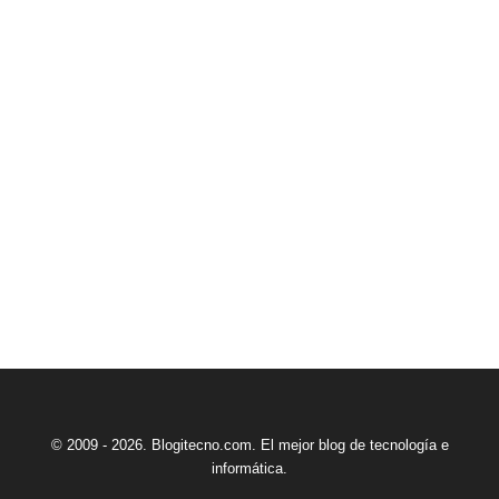
© 2009 - 2026. Blogitecno.com. El mejor blog de tecnología e
informática.