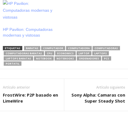
HP Pavilion: Computadoras
modernas y vistosas
ETIQUETAS
BARATAS
COMPUTADOR
COMPUTADORA
COMPUTADORAS
COMPUTADORAS BARATAS
CPU
ECONOMICS
LAPTOP
LAPTOPS
LAPTOPS BARATAS
NOTEBOOK
NOTEBOOKS
ORDENADORES
PCS
PORTATIL
Artículo anterior
Artículo siguiente
FrostWire: P2P basado en
Sony Alpha: Camaras con
LimeWire
Super Steady Shot