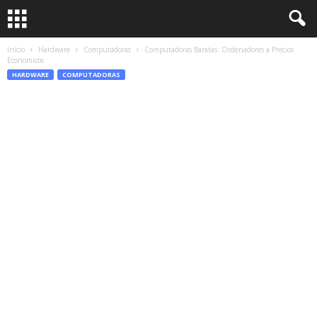
Inicio
Hardware
Computadoras
Computadoras Baratas: Ordenadores a Precios
Economicos
HARDWARE
COMPUTADORAS