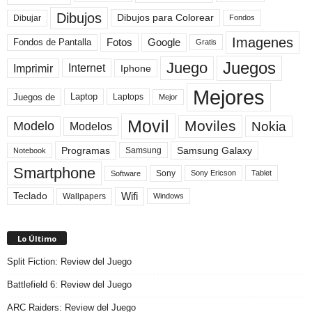
Dibujos
Dibujos para Colorear
Dibujar
Fondos
Imagenes
Fotos
Fondos de Pantalla
Google
Gratis
Juegos
Juego
Imprimir
Internet
Iphone
Mejores
Laptop
Juegos de
Laptops
Mejor
Movil
Moviles
Modelo
Nokia
Modelos
Programas
Samsung Galaxy
Samsung
Notebook
Smartphone
Sony
Sony Ericson
Tablet
Software
Teclado
Wifi
Wallpapers
Windows
Lo Último
Split Fiction: Review del Juego
Battlefield 6: Review del Juego
ARC Raiders: Review del Juego