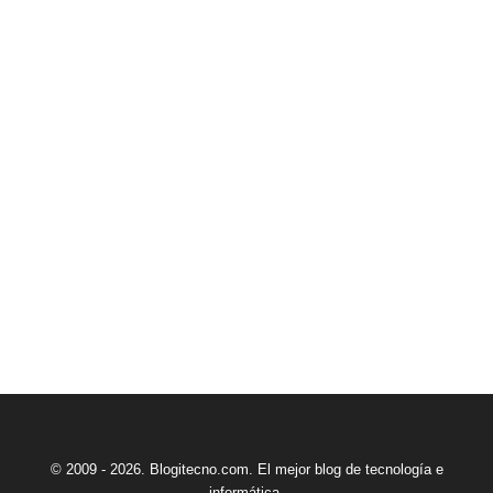
© 2009 - 2026. Blogitecno.com. El mejor blog de tecnología e
informática.