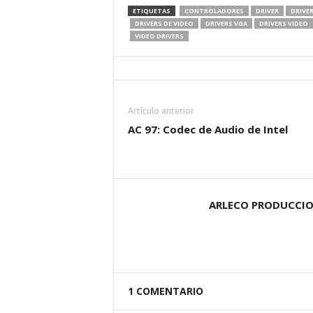
ETIQUETAS
CONTROLADORES
DRIVER
DRIVER
DRIVERS DE VIDEO
DRIVERS VGA
DRIVERS VIDEO
VIDEO DRIVERS
Artículo anterior
AC 97: Codec de Audio de Intel
ARLECO PRODUCCI
1 COMENTARIO