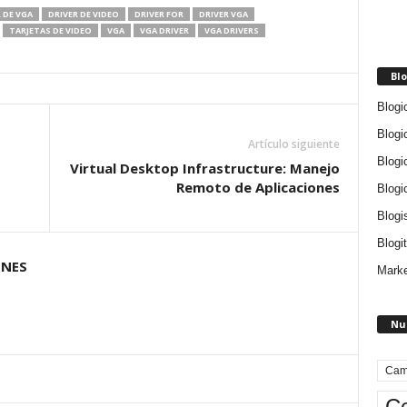
 DE VGA
DRIVER DE VIDEO
DRIVER FOR
DRIVER VGA
TARJETAS DE VIDEO
VGA
VGA DRIVER
VGA DRIVERS
Blo
Blogi
Blogi
Artículo siguiente
Blogi
Virtual Desktop Infrastructure: Manejo
Remoto de Aplicaciones
Blogi
Blogi
Blogit
ONES
Marke
Nu
Cam
Ce