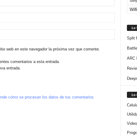
Sony
Wifi
Lo
Split
Battl
sitio web en este navegador la próxima vez que comente.
ARC R
ientes comentarios a esta entrada.
eva entrada.
Revie
Deeps
Lo
nde cómo se procesan los datos de tus comentarios.
Celul
Utili
Video
Progr