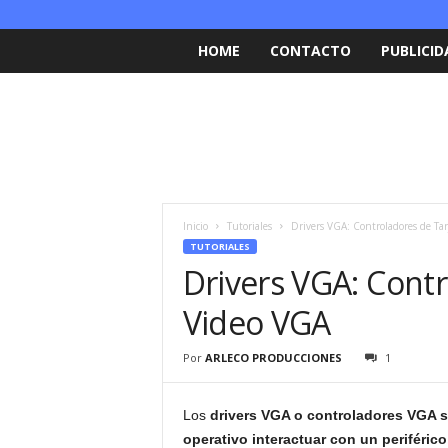
HOME
CONTACTO
PUBLICID
Inicio
Tutoriales
Drivers VGA: Controladores de Tar
TUTORIALES
Drivers VGA: Contr
Video VGA
Por
ARLECO PRODUCCIONES
1
Los
drivers VGA o controladores VGA s
operativo interactuar con un periféric