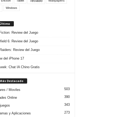
Teclado
Wallpapers
 Ericson
Tablet
Windows
 Último
 Fiction: Review del Juego
efield 6: Review del Juego
aiders: Review del Juego
w del iPhone 17
eek: Chat IA Chino Gratis
 Más Destacado
503
ares / Moviles
390
dades Online
343
juegos
273
amas y Aplicaciones