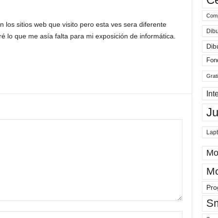
Comp
los sitios web que visito pero esta ves sera diferente
Dibu
é lo que me asía falta para mi exposición de informática.
Dib
Fon
Grat
Int
J
Lap
Mo
Mo
Pro
Sm