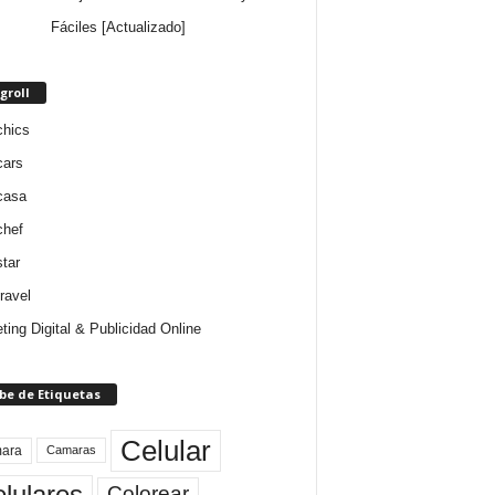
Fáciles [Actualizado]
groll
chics
cars
casa
chef
star
ravel
ting Digital & Publicidad Online
be de Etiquetas
Celular
ara
Camaras
lulares
Colorear