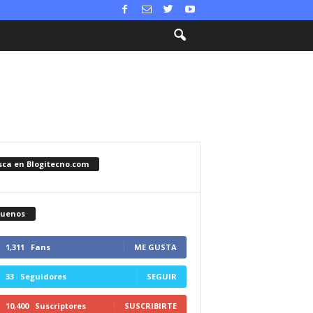
sca en Blogitecno.com
guenos
1,311
Fans
ME GUSTA
33
Seguidores
SEGUIR
10,400
Suscriptores
SUSCRIBIRTE