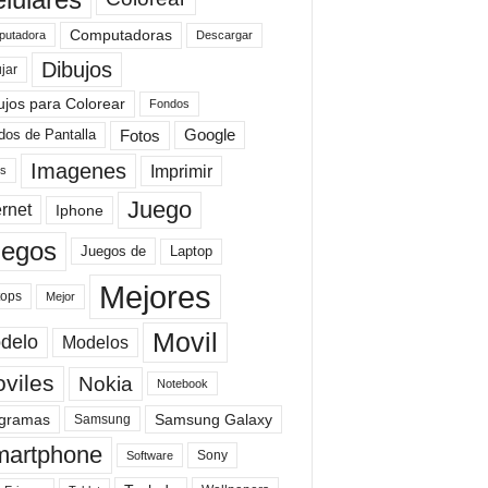
Computadoras
Descargar
utadora
Dibujos
jar
ujos para Colorear
Fondos
Fotos
dos de Pantalla
Google
Imagenes
Imprimir
is
Juego
ernet
Iphone
uegos
Laptop
Juegos de
Mejores
tops
Mejor
Movil
delo
Modelos
viles
Nokia
Notebook
gramas
Samsung Galaxy
Samsung
artphone
Sony
Software