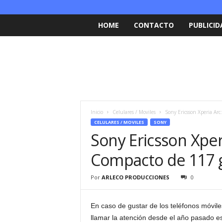
HOME
CONTACTO
PUBLICID
Inicio
Celulares / Moviles
Sony Ericsson Xperia Arc
CELULARES / MOVILES
SONY
Sony Ericsson Xperi
Compacto de 117
Por
ARLECO PRODUCCIONES
0
En caso de gustar de los teléfonos móvi
llamar la atención desde el año pasado e