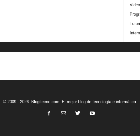
Video
Progr
Tutor
Intern
© 2009 - 2026. Blogitecno.com. El mejor blog de tecnología e informática.