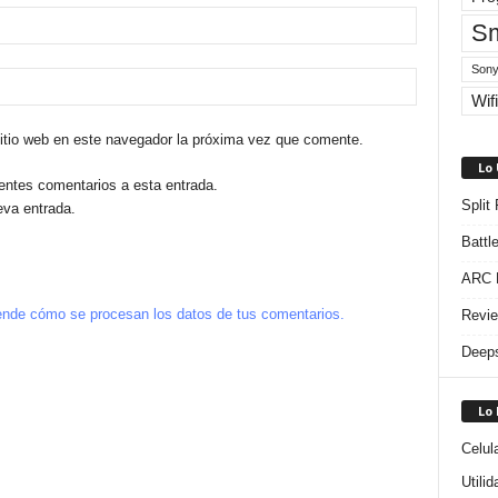
Sm
Sony
Wifi
sitio web en este navegador la próxima vez que comente.
Lo
ientes comentarios a esta entrada.
Split
eva entrada.
Battl
ARC R
nde cómo se procesan los datos de tus comentarios.
Revie
Deeps
Lo
Celul
Utili