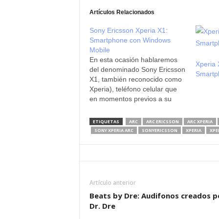
Artículos Relacionados
Sony Ericsson Xperia X1:
Smartphone con Windows
Mobile
En esta ocasión hablaremos
Xperia
del denominado Sony Ericsson
Smartp
X1, también reconocido como
Xperia), teléfono celular que
en momentos previos a su
lanzamiento fuera catalogado
como la próxima pesadilla
ETIQUETAS
ARC
ARC ERICSSON
ARC XPERIA
para el iPhone de Apple. Para
SONY XPERIA ARC
SONYERICSSON
XPERIA
XPE
comenzar, vale resaltar que el
X1 trabaja con Windows
Mobile, en lugar de Symbian,
aparte de…
Artículo anterior
Beats by Dre: Audifonos creados p
Dr. Dre