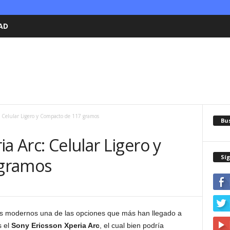
AD
: Celular Ligero y Compacto de 117 gramos
Bu
a Arc: Celular Ligero y
Sí
 gramos
les modernos una de las opciones que más han llegado a
s el
Sony Ericsson Xperia Arc
, el cual bien podría