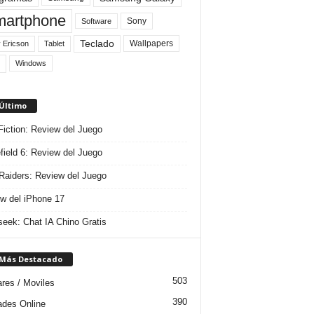
artphone
Sony
Software
Teclado
Wallpapers
 Ericson
Tablet
Windows
 Último
 Fiction: Review del Juego
efield 6: Review del Juego
aiders: Review del Juego
w del iPhone 17
eek: Chat IA Chino Gratis
 Más Destacado
503
ares / Moviles
390
dades Online