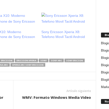
 X10: Moderno
Sony Ericsson Xperia X8:
Blo
hone de Sony Ericsson
Telefono Movil Tactil Android
Blogi
Blogi
Blogi
ERICSSON
ERICSSON XPERIA
SONY
SONY ARC
SONY ERICSON
Blogi
RIA ARC
XPERIA ARC SONY ERICSSON
Blogi
Blogit
Marke
Artículo siguiente
or
WMV: Formato Windows Media Video
Nu