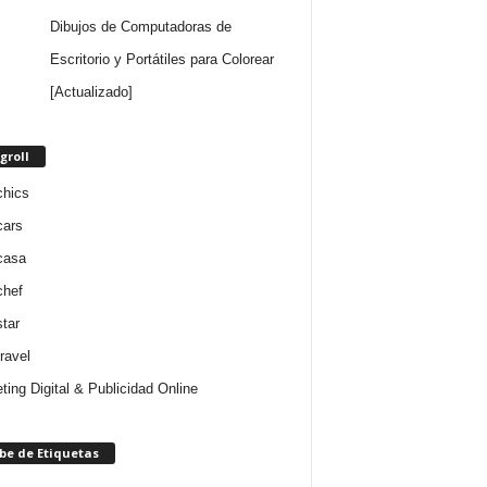
Dibujos de Computadoras de
Escritorio y Portátiles para Colorear
[Actualizado]
groll
chics
cars
casa
chef
star
ravel
ting Digital & Publicidad Online
be de Etiquetas