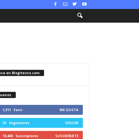
sca en Blogitecno.com
guenos
1,311
Fans
ME GUSTA
33
Seguidores
SEGUIR
10,400
Suscriptores
SUSCRIBIRTE