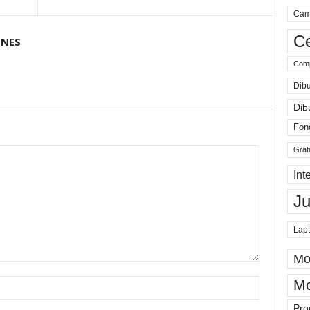
Cam
Ce
ONES
Comp
Dibu
Dib
Fon
Grat
Int
J
Lap
Mo
Mo
Pro