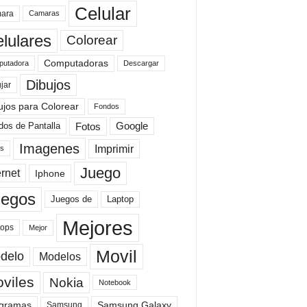
Celular
ara
Camaras
lulares
Colorear
Computadoras
Descargar
utadora
Dibujos
jar
ujos para Colorear
Fondos
Fotos
dos de Pantalla
Google
Imagenes
Imprimir
is
Juego
ernet
Iphone
uegos
Laptop
Juegos de
Mejores
tops
Mejor
Movil
delo
Modelos
viles
Nokia
Notebook
gramas
Samsung Galaxy
Samsung