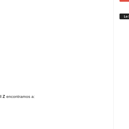
Lo
l Z
encontramos a: