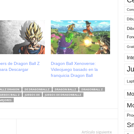
Comp
Dibu
Dib
Fon
Grat
Int
ers de Dragon Ball Z
Dragon Ball Xenoverse:
J
para Descargar
Videojuego basado en la
franquicia Dragon Ball
Lap
ALLZ DRAGON
DE DRAGONBALLZ
DRAGON BALLZ
DRAGONBALL Z
Mo
JUEGOS BALL Z
JUEGOS DE
JUEGOS DE DRAGONBALLZ
MEJORES
Mo
Pro
Sm
Artículo siguiente