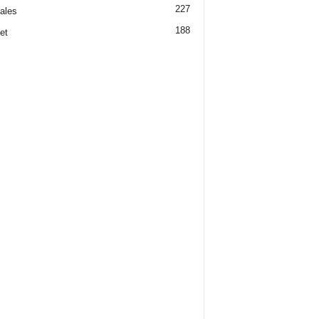
227
iales
188
et