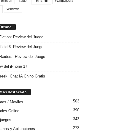
Teclado
Wallpapers
 Ericson
Tablet
Windows
 Último
 Fiction: Review del Juego
efield 6: Review del Juego
aiders: Review del Juego
w del iPhone 17
eek: Chat IA Chino Gratis
 Más Destacado
503
ares / Moviles
390
dades Online
343
juegos
273
amas y Aplicaciones