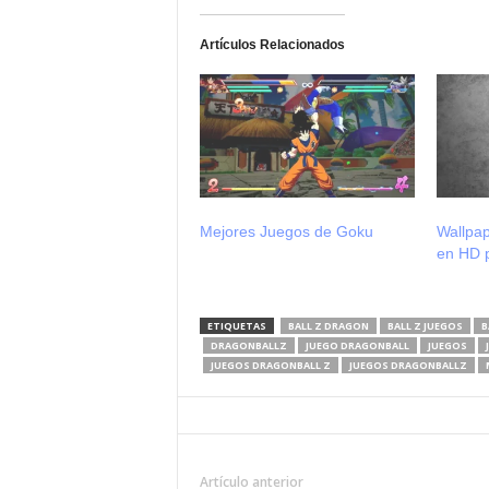
Artículos Relacionados
Mejores Juegos de Goku
Wallpap
en HD 
ETIQUETAS
BALL Z DRAGON
BALL Z JUEGOS
B
DRAGONBALLZ
JUEGO DRAGONBALL
JUEGOS
JUEGOS DRAGONBALL Z
JUEGOS DRAGONBALLZ
Artículo anterior