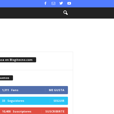
sca en Blogitecno.com
guenos
1,311
Fans
ME GUSTA
33
Seguidores
SEGUIR
10,400
Suscriptores
SUSCRIBIRTE