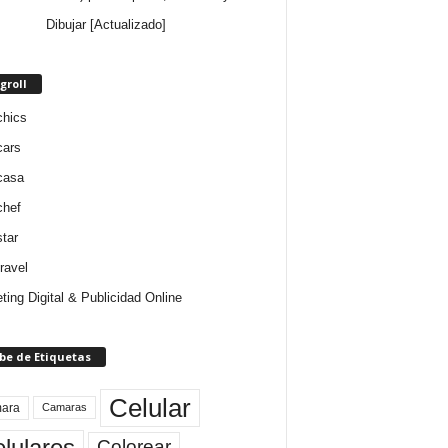
Dibujar [Actualizado]
groll
chics
cars
casa
chef
star
ravel
ting Digital & Publicidad Online
be de Etiquetas
Celular
ara
Camaras
lulares
Colorear