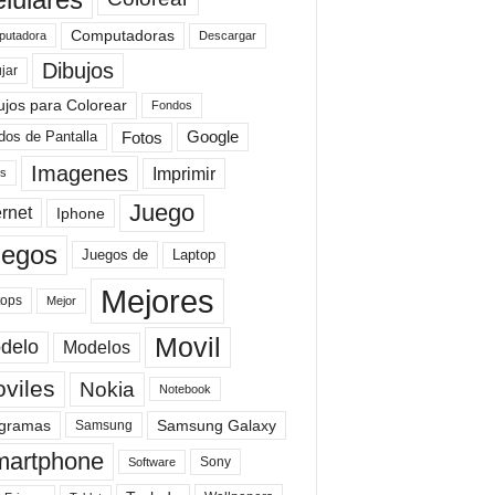
Computadoras
Descargar
utadora
Dibujos
jar
ujos para Colorear
Fondos
Fotos
dos de Pantalla
Google
Imagenes
Imprimir
is
Juego
ernet
Iphone
uegos
Laptop
Juegos de
Mejores
tops
Mejor
Movil
delo
Modelos
viles
Nokia
Notebook
gramas
Samsung Galaxy
Samsung
artphone
Sony
Software