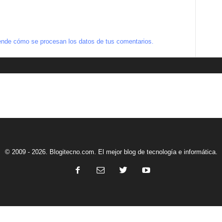
nde cómo se procesan los datos de tus comentarios.
© 2009 - 2026. Blogitecno.com. El mejor blog de tecnología e informática.