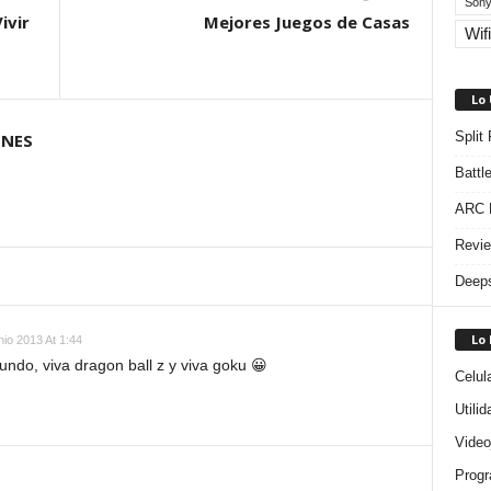
Sony
ivir
Mejores Juegos de Casas
Wifi
Lo
Split
ONES
Battl
ARC R
Revie
Deeps
Lo
nio 2013 At 1:44
undo, viva dragon ball z y viva goku 😀
Celul
Utili
Video
Progr