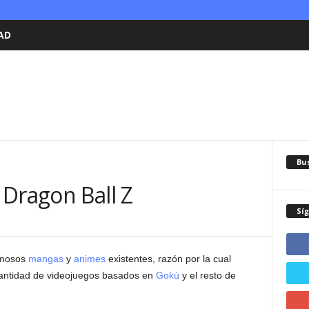
AD
Bu
 Dragon Ball Z
Sí
amosos
mangas
y
animes
existentes, razón por la cual
antidad de videojuegos basados en
Gokú
y el resto de