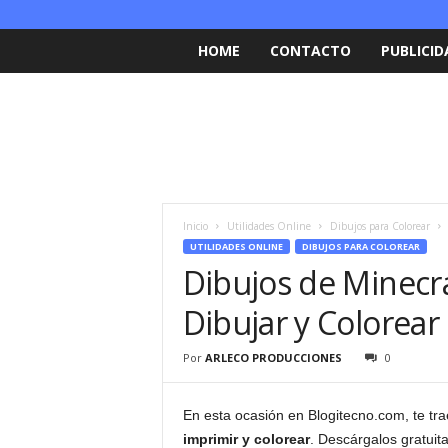
HOME
CONTACTO
PUBLICID
Inicio
Utilidades Online
Dibujos para Colorear
UTILIDADES ONLINE
DIBUJOS PARA COLOREAR
Dibujos de Minecra
Dibujar y Colorear 
Por
ARLECO PRODUCCIONES
0
En esta ocasión en Blogitecno.com, te t
imprimir y colorear
. Descárgalos gratuit