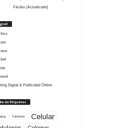
Fáciles [Actualizado]
groll
chics
cars
casa
chef
star
ravel
ting Digital & Publicidad Online
be de Etiquetas
Celular
ara
Camaras
lulares
Colorear