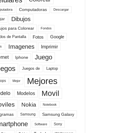
Computadoras
Descargar
utadora
Dibujos
jar
ujos para Colorear
Fondos
Fotos
dos de Pantalla
Google
Imagenes
Imprimir
is
Juego
ernet
Iphone
uegos
Laptop
Juegos de
Mejores
tops
Mejor
Movil
delo
Modelos
viles
Nokia
Notebook
gramas
Samsung Galaxy
Samsung
artphone
Sony
Software