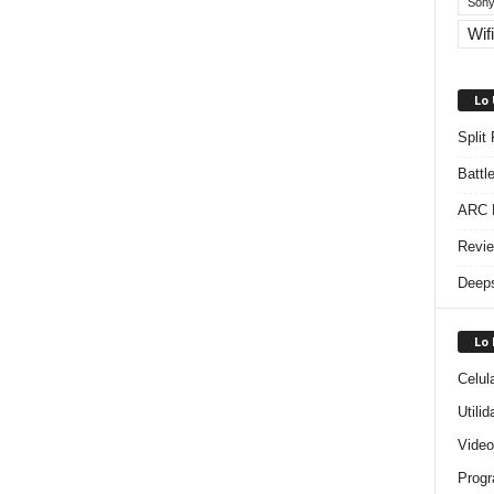
Sony
Wifi
Lo
Split
Battl
ARC R
Revie
Deeps
Lo
Celul
Utili
Video
Progr