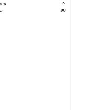
227
iales
188
et