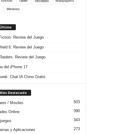
Teclado
Wallpapers
 Ericson
Tablet
Windows
 Último
 Fiction: Review del Juego
efield 6: Review del Juego
aiders: Review del Juego
w del iPhone 17
eek: Chat IA Chino Gratis
 Más Destacado
503
ares / Moviles
390
dades Online
343
juegos
273
amas y Aplicaciones