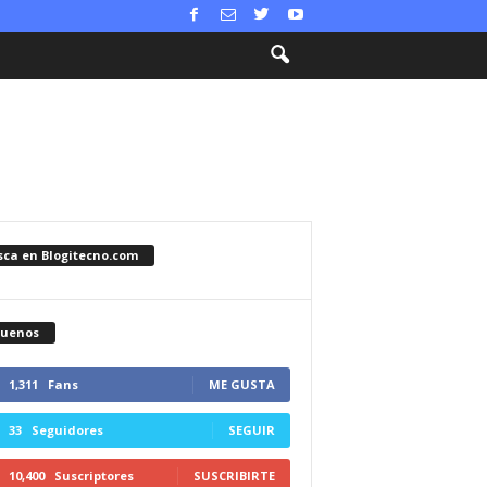
sca en Blogitecno.com
guenos
1,311
Fans
ME GUSTA
33
Seguidores
SEGUIR
10,400
Suscriptores
SUSCRIBIRTE