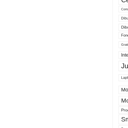
Comp
Dibu
Dib
Fon
Grat
Int
J
Lap
Mo
Mo
Pro
Sm