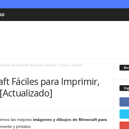
AD
Dibujos de Minecraft Fáciles para Imprimir, Dibujar y Colorear
Bu
ft Fáciles para Imprimir,
Sí
[Actualizado]
raemos las mejores
imágenes y dibujos de Minecraft para
amente y píntalos.