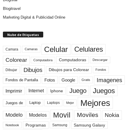
Blogitravel
Marketing Digital & Publicidad Online
Nube de Etiquetas
Celular
Celulares
Camara
Camaras
Colorear
Computadoras
Descargar
Computadora
Dibujos
Dibujos para Colorear
Dibujar
Fondos
Imagenes
Fotos
Fondos de Pantalla
Google
Gratis
Juegos
Juego
Imprimir
Internet
Iphone
Mejores
Laptop
Juegos de
Laptops
Mejor
Movil
Moviles
Modelo
Nokia
Modelos
Programas
Samsung Galaxy
Samsung
Notebook