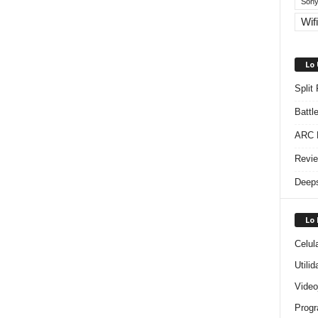
Sony
Wifi
Lo
Split
Battl
ARC R
Revie
Deeps
Lo
Celul
Utili
Video
Progr