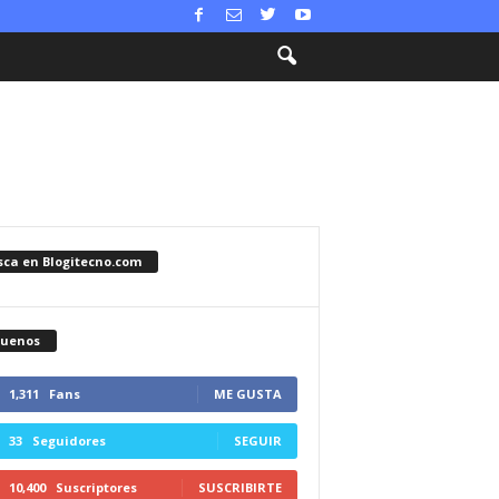
sca en Blogitecno.com
guenos
1,311
Fans
ME GUSTA
33
Seguidores
SEGUIR
10,400
Suscriptores
SUSCRIBIRTE