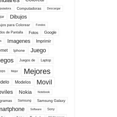
Computadoras
Descargar
utadora
Dibujos
jar
ujos para Colorear
Fondos
Fotos
dos de Pantalla
Google
Imagenes
Imprimir
is
Juego
ernet
Iphone
uegos
Laptop
Juegos de
Mejores
tops
Mejor
Movil
delo
Modelos
viles
Nokia
Notebook
gramas
Samsung Galaxy
Samsung
artphone
Sony
Software