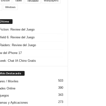
Teclado
Wallpapers
 Ericson
Tablet
Windows
 Último
 Fiction: Review del Juego
efield 6: Review del Juego
aiders: Review del Juego
w del iPhone 17
eek: Chat IA Chino Gratis
 Más Destacado
503
ares / Moviles
390
dades Online
343
juegos
273
amas y Aplicaciones