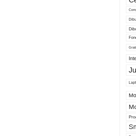
Comp
Dibu
Dib
Fon
Grat
Int
J
Lap
Mo
Mo
Pro
Sm