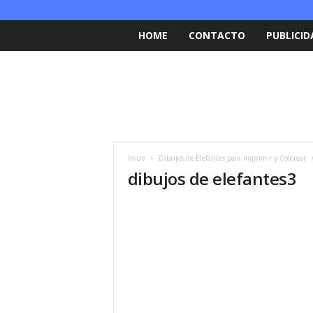
HOME
CONTACTO
PUBLICID
Inicio
Dibujos de Elefantes para Imprimir y Colorear
dibujos de elefantes3