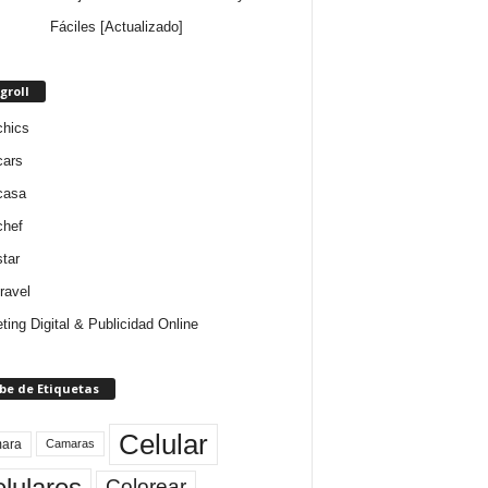
Fáciles [Actualizado]
groll
chics
cars
casa
chef
star
ravel
ting Digital & Publicidad Online
be de Etiquetas
Celular
ara
Camaras
lulares
Colorear