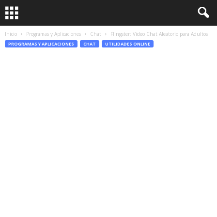
Inicio
Programas y Aplicaciones
Chat
Flingster: Video Chat Aleatorio para Adultos
PROGRAMAS Y APLICACIONES
CHAT
UTILIDADES ONLINE