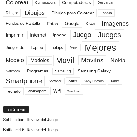
Colorear
Computadoras
Descargar
Computadora
Dibujos
Dibujos para Colorear
Dibujar
Fondos
Imagenes
Fotos
Fondos de Pantalla
Google
Gratis
Juegos
Juego
Imprimir
Internet
Iphone
Mejores
Laptop
Juegos de
Laptops
Mejor
Movil
Moviles
Modelo
Nokia
Modelos
Programas
Samsung Galaxy
Samsung
Notebook
Smartphone
Sony
Sony Ericson
Tablet
Software
Teclado
Wifi
Wallpapers
Windows
Lo Último
Split Fiction: Review del Juego
Battlefield 6: Review del Juego