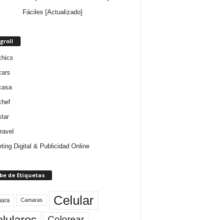
Fáciles [Actualizado]
groll
chics
cars
casa
chef
star
ravel
ting Digital & Publicidad Online
be de Etiquetas
Celular
ara
Camaras
lulares
Colorear