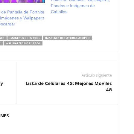
Fondos e Imágenes de
Caballos
de Pantalla de Fortnite
 Imágenes y Wallpapers
escargar
NES
IMAGENES DE FUTBOL
IMAGENES DE FUTBOL EUROPEO
S
WALLPAPERS HD FUTBOL
Artículo siguiente
 y
Lista de Celulares 4G: Mejores Móviles
4G
ONES