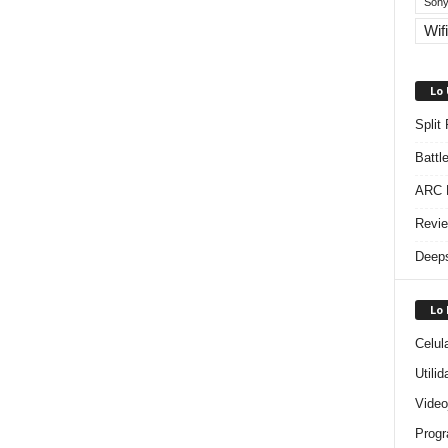
Sony
Wifi
Lo
Split
Battl
ARC R
Revie
Deeps
Lo
Celul
Utili
Video
Progr