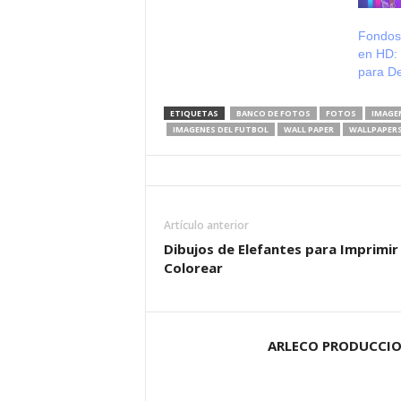
Fondos 
en HD:
para D
ETIQUETAS
BANCO DE FOTOS
FOTOS
IMAGE
IMAGENES DEL FUTBOL
WALL PAPER
WALLPAPER
Artículo anterior
Dibujos de Elefantes para Imprimir
Colorear
ARLECO PRODUCCI