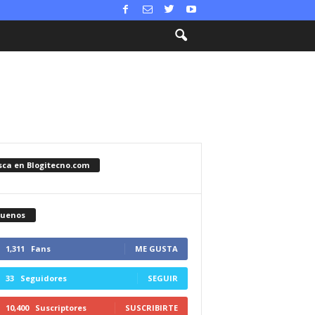
sca en Blogitecno.com
guenos
1,311
Fans
ME GUSTA
33
Seguidores
SEGUIR
10,400
Suscriptores
SUSCRIBIRTE