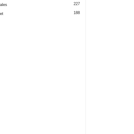
227
iales
188
et