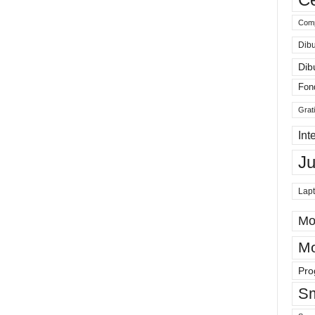
Comp
Dibu
Dib
Fon
Grat
Int
J
Lap
Mo
Mo
Pro
Sm