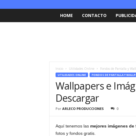
HOME
CONTACTO
PUBLICID
Inicio
Utilidades Online
Fondos de Pantalla y Wal
UTILIDADES ONLINE
FONDOS DE PANTALLA Y WALLP
Wallpapers e Imág
Descargar
Por
ARLECO PRODUCCIONES
0
Aquí tenemos las
mejores imágenes de 
fotos y fondos gratis.