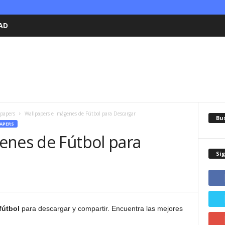
AD
lpapers
Wallpapers e Imágenes de Fútbol para Descargar
Bu
APERS
enes de Fútbol para
Sí
fútbol
para descargar y compartir. Encuentra las mejores