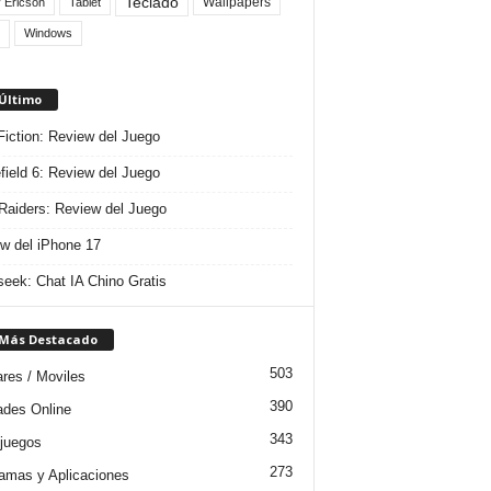
Teclado
Wallpapers
 Ericson
Tablet
Windows
 Último
 Fiction: Review del Juego
efield 6: Review del Juego
aiders: Review del Juego
w del iPhone 17
eek: Chat IA Chino Gratis
 Más Destacado
503
ares / Moviles
390
dades Online
343
juegos
273
amas y Aplicaciones