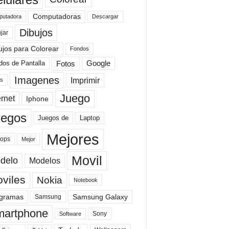
Computadoras
Descargar
utadora
Dibujos
jar
ujos para Colorear
Fondos
Fotos
dos de Pantalla
Google
Imagenes
Imprimir
is
Juego
ernet
Iphone
uegos
Laptop
Juegos de
Mejores
tops
Mejor
Movil
delo
Modelos
viles
Nokia
Notebook
gramas
Samsung Galaxy
Samsung
artphone
Sony
Software