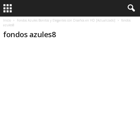
Inicio
Fondos Azules Bonitos y Elegantes con Diseños en HD [Actualizado]
fondos
azules8
fondos azules8