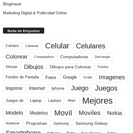
Blogitravel
Marketing Digital & Publicidad Online
Nube de Etiquetas
Celular
Celulares
Camara
Camaras
Colorear
Computadoras
Descargar
Computadora
Dibujos
Dibujos para Colorear
Dibujar
Fondos
Imagenes
Fotos
Fondos de Pantalla
Google
Gratis
Juegos
Juego
Imprimir
Internet
Iphone
Mejores
Laptop
Juegos de
Laptops
Mejor
Movil
Moviles
Modelo
Nokia
Modelos
Programas
Samsung Galaxy
Samsung
Notebook
Smartphone
Sony Ericson
Tablet