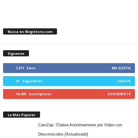
Busca en Blogitecno.com
Síguenos
1,311
Fans
ME GUSTA
33
Seguidores
SEGUIR
10,400
Suscriptores
SUSCRIBIRTE
Lo Más Popular
CamZap: Chatea Anónimamente por Video con
Desconocidos [Actualizado]