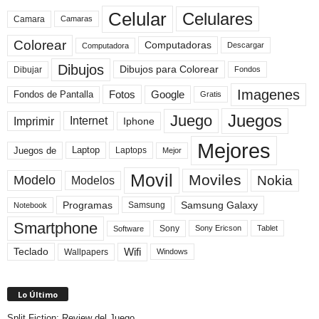
Celular
Celulares
Camara
Camaras
Colorear
Computadoras
Descargar
Computadora
Dibujos
Dibujos para Colorear
Dibujar
Fondos
Imagenes
Fotos
Fondos de Pantalla
Google
Gratis
Juegos
Juego
Imprimir
Internet
Iphone
Mejores
Laptop
Juegos de
Laptops
Mejor
Movil
Moviles
Modelo
Nokia
Modelos
Programas
Samsung Galaxy
Samsung
Notebook
Smartphone
Sony
Sony Ericson
Tablet
Software
Teclado
Wifi
Wallpapers
Windows
Lo Último
Split Fiction: Review del Juego