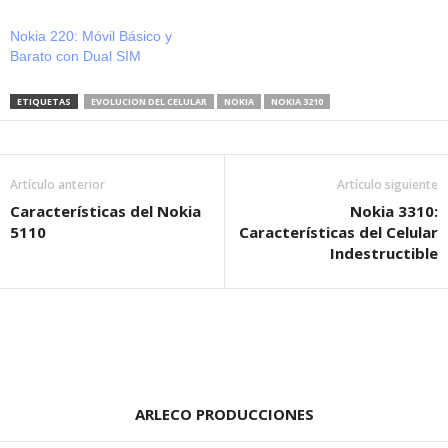
Nokia 220: Móvil Básico y
Barato con Dual SIM
ETIQUETAS
EVOLUCION DEL CELULAR
NOKIA
NOKIA 3210
Artículo anterior
Artículo siguiente
Características del Nokia
Nokia 3310:
5110
Características del Celular
Indestructible
ARLECO PRODUCCIONES