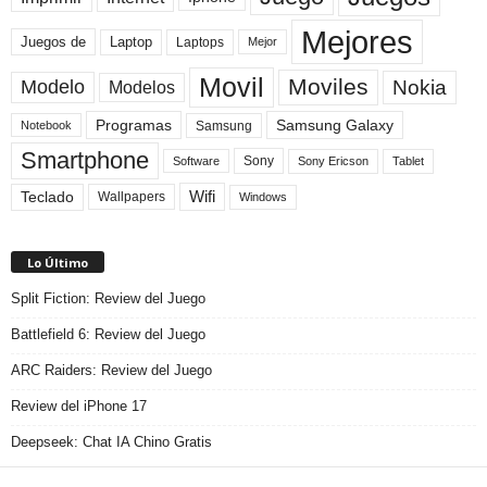
Mejores
Laptop
Juegos de
Laptops
Mejor
Movil
Moviles
Modelo
Nokia
Modelos
Programas
Samsung Galaxy
Samsung
Notebook
Smartphone
Sony
Sony Ericson
Tablet
Software
Teclado
Wifi
Wallpapers
Windows
Lo Último
Split Fiction: Review del Juego
Battlefield 6: Review del Juego
ARC Raiders: Review del Juego
Review del iPhone 17
Deepseek: Chat IA Chino Gratis