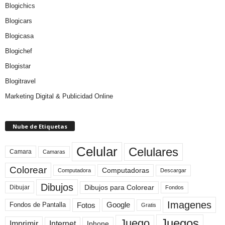
Blogichics
Blogicars
Blogicasa
Blogichef
Blogistar
Blogitravel
Marketing Digital & Publicidad Online
Nube de Etiquetas
Celular
Celulares
Camara
Camaras
Colorear
Computadoras
Descargar
Computadora
Dibujos
Dibujos para Colorear
Dibujar
Fondos
Imagenes
Fotos
Fondos de Pantalla
Google
Gratis
Juegos
Juego
Imprimir
Internet
Iphone