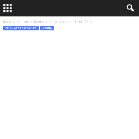
Inicio
Celulares / Moviles
Características de Nokia 3210
CELULARES / MOVILES
NOKIA